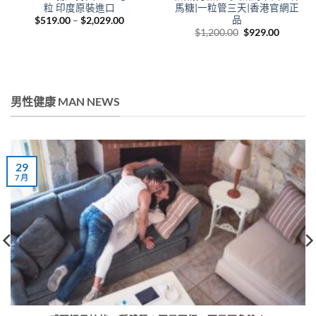
粒 印度原裝進口
馬糖|一粒管三天|香港官網正
品
Price
$
519.00
–
$
2,029.00
range:
Original
Current
$
1,200.00
$
929.00
$519.00
price
price
through
was:
is:
$2,029.00
$1,200.00.
$929.00
男性健康 MAN NEWS
29
7 月