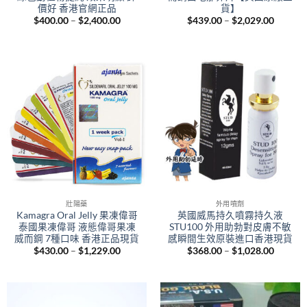
價好 香港官網正品
貨】
Price
Price
$
400.00
–
$
2,400.00
$
439.00
–
$
2,029.00
range:
range:
$400.00
$439.0
through
throug
$2,400.00
$2,029.
壯陽藥
外用噴劑
Kamagra Oral Jelly 果凍偉哥
英國威馬持久噴霧持久液
泰國果凍偉哥 液態偉哥果凍
STU100 外用助勃對皮膚不敏
威而鋼 7種口味 香港正品現貨
感瞬間生效原裝進口香港現貨
Price
Price
$
430.00
–
$
1,229.00
$
368.00
–
$
1,028.00
range:
range:
$430.00
$368.0
through
throug
$1,229.00
$1,028.