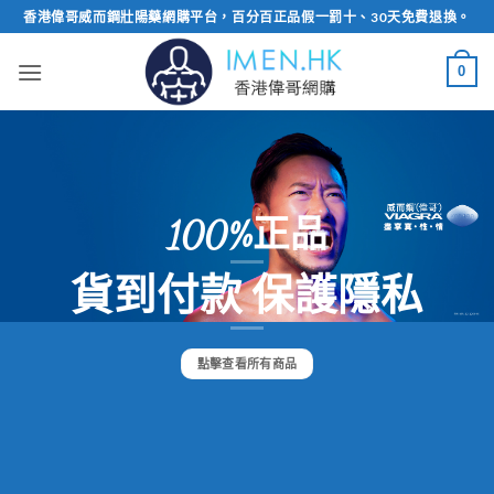
Skip
香港偉哥威而鋼壯陽藥網購平台，百分百正品假一罰十、30天免費退換。
to
content
0
100%正品
貨到付款 保護隱私
點擊查看所有商品