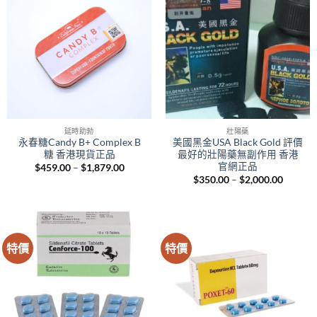
延時助勃
壯陽藥
永春糖Candy B+ Complex B
美國黑金USA Black Gold 評價
糖 香港現貨正品
最好的壯陽藥無副作用 香港
官網正品
Price
$
459.00
–
$
1,879.00
range:
Price
$
350.00
–
$
2,000.00
$459.00
range:
through
$350.0
$1,879.00
throug
$2,000.
特價
特價