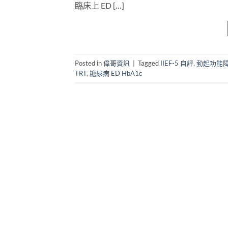
臨床上 ED […]
Posted in
偉哥資訊
|
Tagged
IIEF-5 自評
,
勃起功能障
TRT
,
糖尿病 ED HbA1c