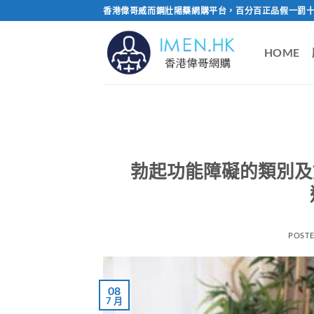
Skip
香港偉哥威而鋼壯陽藥網購平台，百分百正品假一罰十
to
content
HOME
勃起功能障礙的類別及
POST
08
7 月