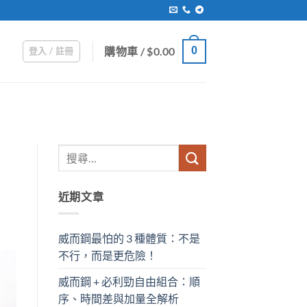
購物車 /
$
0.00
0
登入 / 註冊
近期文章
威而鋼最怕的 3 種體質：不是
不行，而是更危險！
威而鋼 + 必利勁自由組合：順
序、時間差與加量全解析