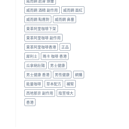
威而鋼 起身 頭暈
威而鋼 酒精 副作用
威而鋼 面紅
威而鋼 點應對
威而鋼 鼻塞
東革阿里咖啡下架
東革阿里咖啡 副作用
東革阿里咖啡香港
正品
犀利士
瑪卡 咖啡 香港
瓜拿納壯陽
男士健康
男士健康 香港
男性健康
網購
能量咖啡
草本配方
補腎
西地那非 副作用
陰莖增大
香港