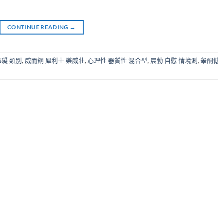
CONTINUE READING
→
礙 類別
,
威而鋼 犀利士 樂威壯
,
心理性 器質性 混合型
,
晨勃 自慰 情境測
,
睾酮