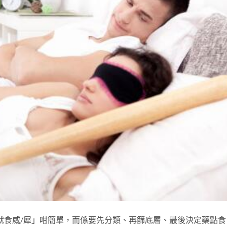
就食威/犀」咁簡單，而係要先分類、再篩底層、最後決定藥點食