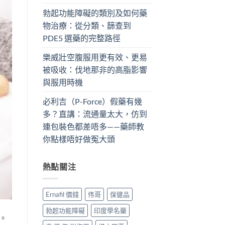
勃起功能障礙的類別及如何藥
物治療：從分類、篩查到
PDE5 選藥的完整路徑
樂威壯空腹服用更有效、更易
被吸收：伐地那非的高脂影響
與服用時機
必利吉（P-Force）假藥有幾
多？直講：流通量太大，仿到
連包裝色都差唔多——藥師教
你點樣唔好做冤大頭
熱點關注
Ernafil 價錢
伟哥
保健品
勃起功能障礙
印度學名藥
。