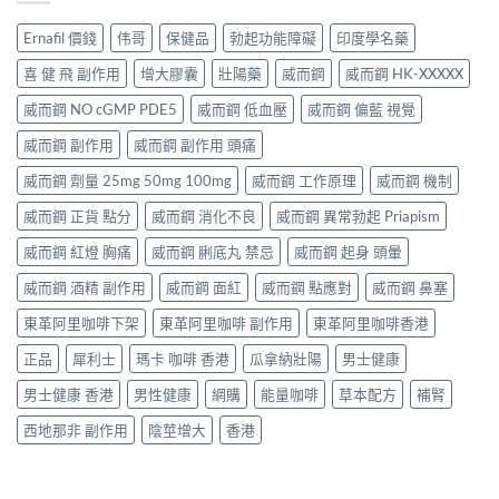
Ernafil 價錢
伟哥
保健品
勃起功能障礙
印度學名藥
喜 健 飛 副作用
增大膠囊
壯陽藥
威而鋼
威而鋼 HK-XXXXX
威而鋼 NO cGMP PDE5
威而鋼 低血壓
威而鋼 偏藍 視覺
威而鋼 副作用
威而鋼 副作用 頭痛
威而鋼 劑量 25mg 50mg 100mg
威而鋼 工作原理
威而鋼 機制
威而鋼 正貨 點分
威而鋼 消化不良
威而鋼 異常勃起 Priapism
威而鋼 紅燈 胸痛
威而鋼 脷底丸 禁忌
威而鋼 起身 頭暈
威而鋼 酒精 副作用
威而鋼 面紅
威而鋼 點應對
威而鋼 鼻塞
東革阿里咖啡下架
東革阿里咖啡 副作用
東革阿里咖啡香港
正品
犀利士
瑪卡 咖啡 香港
瓜拿納壯陽
男士健康
男士健康 香港
男性健康
網購
能量咖啡
草本配方
補腎
西地那非 副作用
陰莖增大
香港