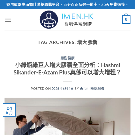
Skip
香港偉哥威而鋼壯陽藥網購平台，百分百正品假一罰十、30天免費退換。
to
content
0
TAG ARCHIVES:
增大膠囊
男性健康
小綠瓶綠巨人增大膠囊全面分析：Hashmi
Sikander-E-Azam Plus真係可以增大增粗？
POSTED ON
2026年6月4日
BY
香港壯陽藥網購
04
6 月