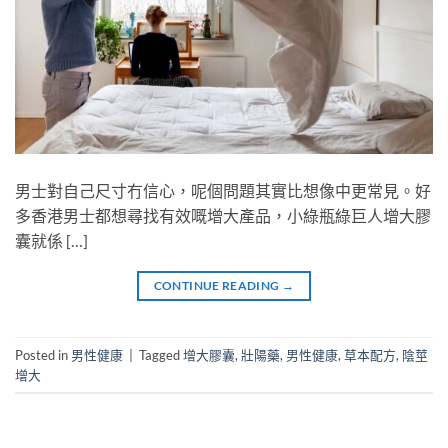
男士對自己尺寸冇信心，呢個問題其實比想像中更常見。好
多香港男士都想尋找有效嘅增大產品，小綠瓶綠巨人增大膠
囊就係 […]
CONTINUE READING
→
Posted in
男性健康
|
Tagged
增大膠囊
,
壯陽藥
,
男性健康
,
草本配方
,
陰莖
增大