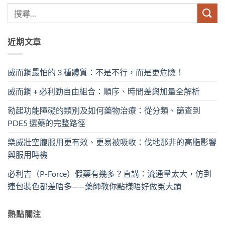
近期文章
威而鋼最怕的 3 種體質：不是不行，而是更危險！
威而鋼 + 必利勁自由組合：順序、時間差與加量全解析
勃起功能障礙的類別及如何藥物治療：從分類、篩查到
PDE5 選藥的完整路徑
樂威壯空腹服用更有效、更易被吸收：伐地那非的高脂影響
與服用時機
必利吉（P-Force）假藥有幾多？直講：流通量太大，仿到
連包裝色都差唔多——藥師教你點樣唔好做冤大頭
熱點關注