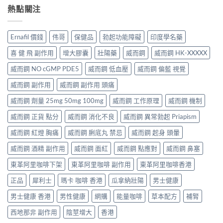
熱點關注
Ernafil 價錢
伟哥
保健品
勃起功能障礙
印度學名藥
喜 健 飛 副作用
增大膠囊
壯陽藥
威而鋼
威而鋼 HK-XXXXX
威而鋼 NO cGMP PDE5
威而鋼 低血壓
威而鋼 偏藍 視覺
威而鋼 副作用
威而鋼 副作用 頭痛
威而鋼 劑量 25mg 50mg 100mg
威而鋼 工作原理
威而鋼 機制
威而鋼 正貨 點分
威而鋼 消化不良
威而鋼 異常勃起 Priapism
威而鋼 紅燈 胸痛
威而鋼 脷底丸 禁忌
威而鋼 起身 頭暈
威而鋼 酒精 副作用
威而鋼 面紅
威而鋼 點應對
威而鋼 鼻塞
東革阿里咖啡下架
東革阿里咖啡 副作用
東革阿里咖啡香港
正品
犀利士
瑪卡 咖啡 香港
瓜拿納壯陽
男士健康
男士健康 香港
男性健康
網購
能量咖啡
草本配方
補腎
西地那非 副作用
陰莖增大
香港