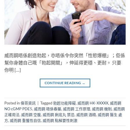
威而鋼唔係創造勃起，亦唔係令你突然「性慾爆棚」；佢係
幫你身體自己嘅「勃起開關」，伸延得更穩、更耐。​ 只要
你明 […]
CONTINUE READING
→
Posted in
偉哥資訊
|
Tagged
勃起功能障礙
,
威而鋼 HK-XXXXX
,
威而鋼
NO cGMP PDE5
,
威而鋼 唔係春藥
,
威而鋼 工作原理
,
威而鋼 機制
,
威而鋼
正確用法
,
威而鋼 空腹
,
威而鋼 脷底丸 禁忌
,
威而鋼 酒精
,
威而鋼 醫生 處
方
,
威而鋼 重獲性自信
,
威而鋼 點解要性刺激