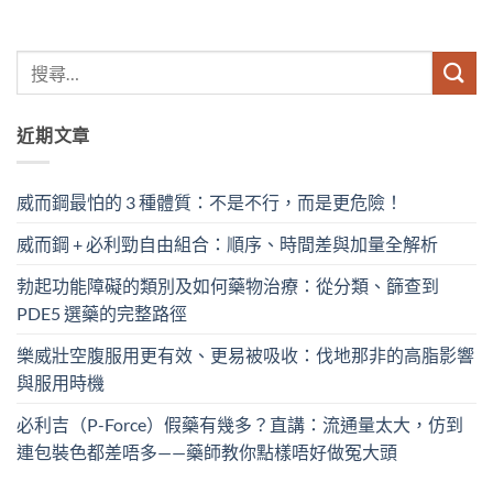
近期文章
威而鋼最怕的 3 種體質：不是不行，而是更危險！
威而鋼 + 必利勁自由組合：順序、時間差與加量全解析
勃起功能障礙的類別及如何藥物治療：從分類、篩查到
PDE5 選藥的完整路徑
樂威壯空腹服用更有效、更易被吸收：伐地那非的高脂影響
與服用時機
必利吉（P-Force）假藥有幾多？直講：流通量太大，仿到
連包裝色都差唔多——藥師教你點樣唔好做冤大頭