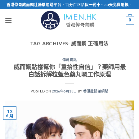
Skip
香港偉哥威而鋼壯陽藥網購平台，百分百正品假一罰十、30天免費退換。
to
content
0
TAG ARCHIVES:
威而鋼 正確用法
偉哥資訊
威而鋼點樣幫你「重拾性自信」？藥師用最
白話拆解粒藍色藥丸嘅工作原理
POSTED ON
2026年6月13日
BY
香港壯陽藥網購
13
6 月