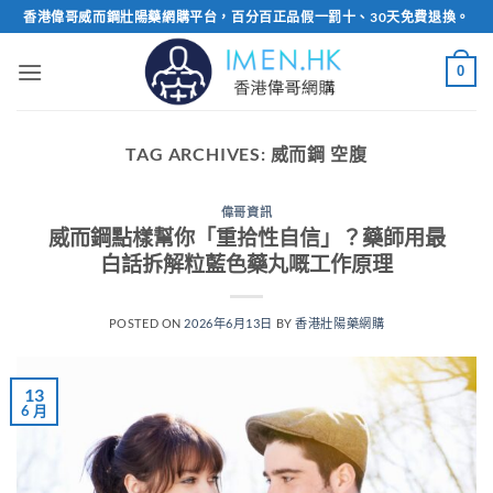
Skip
香港偉哥威而鋼壯陽藥網購平台，百分百正品假一罰十、30天免費退換。
to
content
0
TAG ARCHIVES:
威而鋼 空腹
偉哥資訊
威而鋼點樣幫你「重拾性自信」？藥師用最
白話拆解粒藍色藥丸嘅工作原理
POSTED ON
2026年6月13日
BY
香港壯陽藥網購
13
6 月