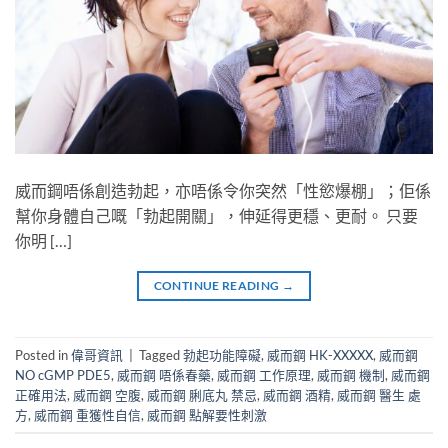
威而鋼唔係創造勃起，亦唔係令你突然「性慾爆棚」；佢係
幫你身體自己嘅「勃起開關」，伸延得更穩、更耐。​ 只要
你明 […]
CONTINUE READING
→
Posted in
偉哥資訊
|
Tagged
勃起功能障礙
,
威而鋼 HK-XXXXX
,
威而鋼
NO cGMP PDE5
,
威而鋼 唔係春藥
,
威而鋼 工作原理
,
威而鋼 機制
,
威而鋼
正確用法
,
威而鋼 空腹
,
威而鋼 脷底丸 禁忌
,
威而鋼 酒精
,
威而鋼 醫生 處
方
,
威而鋼 重獲性自信
,
威而鋼 點解要性刺激