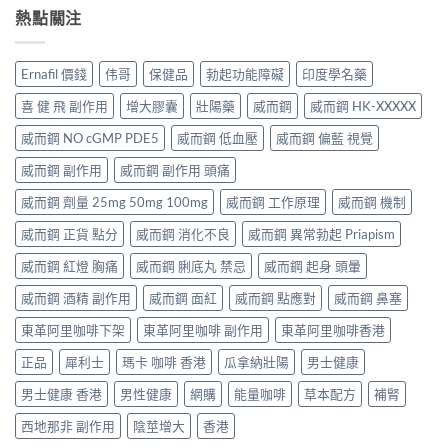
熱點關注
Ernafil 價錢
伟哥
保健品
勃起功能障礙
印度學名藥
喜 健 飛 副作用
增大膠囊
壯陽藥
威而鋼
威而鋼 HK-XXXXX
威而鋼 NO cGMP PDE5
威而鋼 低血壓
威而鋼 偏藍 視覺
威而鋼 副作用
威而鋼 副作用 頭痛
威而鋼 劑量 25mg 50mg 100mg
威而鋼 工作原理
威而鋼 機制
威而鋼 正貨 點分
威而鋼 消化不良
威而鋼 異常勃起 Priapism
威而鋼 紅燈 胸痛
威而鋼 脷底丸 禁忌
威而鋼 起身 頭暈
威而鋼 酒精 副作用
威而鋼 面紅
威而鋼 點應對
威而鋼 鼻塞
東革阿里咖啡下架
東革阿里咖啡 副作用
東革阿里咖啡香港
正品
犀利士
瑪卡 咖啡 香港
瓜拿納壯陽
男士健康
男士健康 香港
男性健康
網購
能量咖啡
草本配方
補腎
西地那非 副作用
陰莖增大
香港