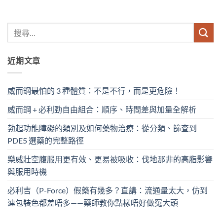
近期文章
威而鋼最怕的 3 種體質：不是不行，而是更危險！
威而鋼 + 必利勁自由組合：順序、時間差與加量全解析
勃起功能障礙的類別及如何藥物治療：從分類、篩查到
PDE5 選藥的完整路徑
樂威壯空腹服用更有效、更易被吸收：伐地那非的高脂影響
與服用時機
必利吉（P-Force）假藥有幾多？直講：流通量太大，仿到
連包裝色都差唔多——藥師教你點樣唔好做冤大頭