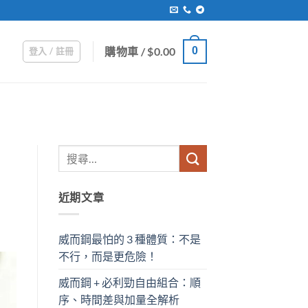
購物車 /
$
0.00
0
登入 / 註冊
近期文章
威而鋼最怕的 3 種體質：不是
不行，而是更危險！
威而鋼 + 必利勁自由組合：順
序、時間差與加量全解析