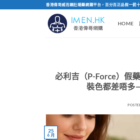
Skip
香港偉哥威而鋼壯陽藥網購平台，百分百正品假一罰十
to
content
HOME
必利吉（P-Force
裝色都差唔多
POSTE
25
6 月