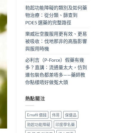
勃起功能障礙的類別及如何藥
物治療：從分類、篩查到
PDE5 選藥的完整路徑
樂威壯空腹服用更有效、更易
被吸收：伐地那非的高脂影響
與服用時機
必利吉（P-Force）假藥有幾
多？直講：流通量太大，仿到
連包裝色都差唔多——藥師教
你點樣唔好做冤大頭
熱點關注
Ernafil 價錢
伟哥
保健品
勃起功能障礙
印度學名藥