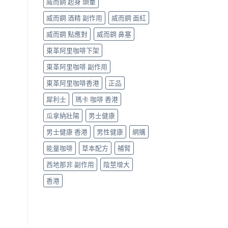
威而鋼 起身 頭暈
威而鋼 酒精 副作用
威而鋼 面紅
威而鋼 點應對
威而鋼 鼻塞
東革阿里咖啡下架
東革阿里咖啡 副作用
東革阿里咖啡香港
正品
犀利士
瑪卡 咖啡 香港
瓜拿納壯陽
男士健康
男士健康 香港
男性健康
網購
能量咖啡
草本配方
補腎
西地那非 副作用
陰莖增大
香港