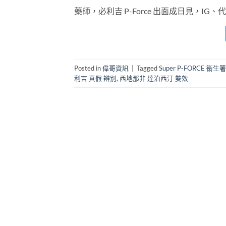
藥師，必利吉 P-Force 出面成日見，IG、
Posted in
偉哥資訊
|
Tagged
Super P-FORCE 衞生
利吉 真假 辨別
,
西地那非 達泊西汀 雙效