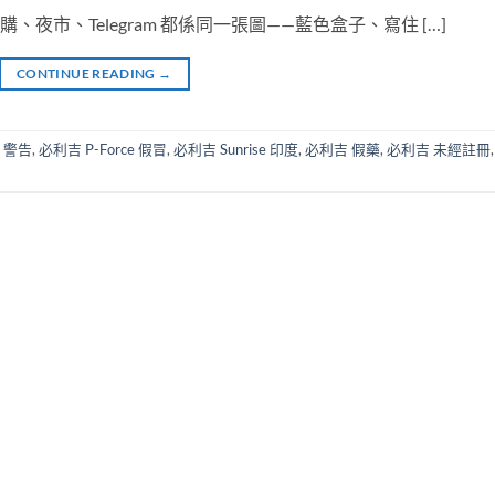
代購、夜市、Telegram 都係同一張圖——藍色盒子、寫住 […]
CONTINUE READING
→
署 警告
,
必利吉 P-Force 假冒
,
必利吉 Sunrise 印度
,
必利吉 假藥
,
必利吉 未經註冊