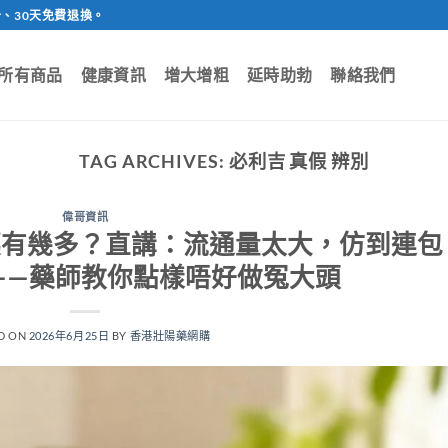
、30天免費退換。
所有商品
健康資訊
增大增粗
延時助勃
聯絡我們
TAG ARCHIVES:
必利吉 真假 辨別
偉哥資訊
）假藥有幾多？直講：流通量太大，仿到連包
——藥師教你點樣唔好做冤大頭
D ON
2026年6月25日
BY
香港壯陽藥網購