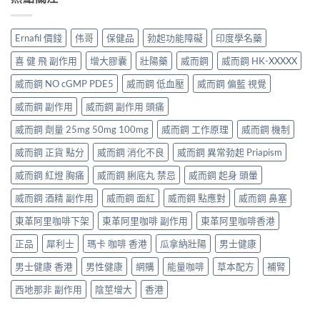
Ernafil 價錢
伟哥
保健品
勃起功能障礙
印度學名藥
喜 健 飛 副作用
增大膠囊
壯陽藥
威而鋼
威而鋼 HK-XXXXX
威而鋼 NO cGMP PDE5
威而鋼 低血壓
威而鋼 偏藍 視覺
威而鋼 副作用
威而鋼 副作用 頭痛
威而鋼 劑量 25mg 50mg 100mg
威而鋼 工作原理
威而鋼 機制
威而鋼 正貨 點分
威而鋼 消化不良
威而鋼 異常勃起 Priapism
威而鋼 紅燈 胸痛
威而鋼 脷底丸 禁忌
威而鋼 起身 頭暈
威而鋼 酒精 副作用
威而鋼 面紅
威而鋼 點應對
威而鋼 鼻塞
東革阿里咖啡下架
東革阿里咖啡 副作用
東革阿里咖啡香港
正品
犀利士
瑪卡 咖啡 香港
瓜拿納壯陽
男士健康
男士健康 香港
男性健康
網購
能量咖啡
草本配方
補腎
西地那非 副作用
陰莖增大
香港