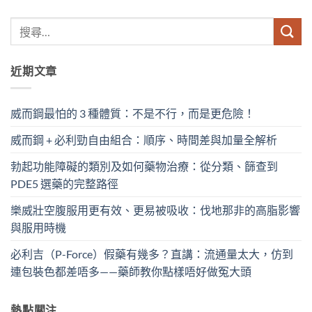
近期文章
威而鋼最怕的 3 種體質：不是不行，而是更危險！
威而鋼 + 必利勁自由組合：順序、時間差與加量全解析
勃起功能障礙的類別及如何藥物治療：從分類、篩查到
PDE5 選藥的完整路徑
樂威壯空腹服用更有效、更易被吸收：伐地那非的高脂影響
與服用時機
必利吉（P-Force）假藥有幾多？直講：流通量太大，仿到
連包裝色都差唔多——藥師教你點樣唔好做冤大頭
熱點關注