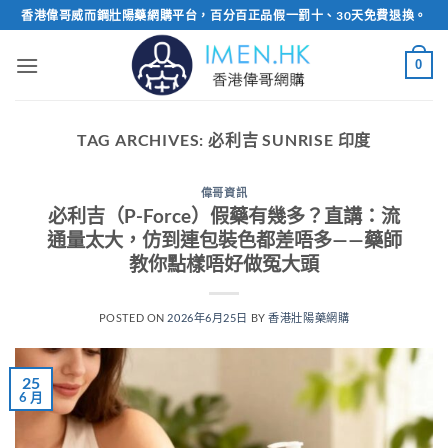
Skip
香港偉哥威而鋼壯陽藥網購平台，百分百正品假一罰十、30天免費退換。
to
content
0
TAG ARCHIVES:
必利吉 SUNRISE 印度
偉哥資訊
必利吉（P-Force）假藥有幾多？直講：流
通量太大，仿到連包裝色都差唔多——藥師
教你點樣唔好做冤大頭
POSTED ON
2026年6月25日
BY
香港壯陽藥網購
25
6 月