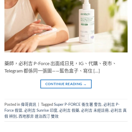
藥師，必利吉 P-Force 出面成日見，IG、代購、夜市、
Telegram 都係同一張圖——藍色盒子、寫住 […]
CONTINUE READING
→
Posted in
偉哥資訊
|
Tagged
Super P-FORCE 衞生署 警告
,
必利吉 P-
Force 假冒
,
必利吉 Sunrise 印度
,
必利吉 假藥
,
必利吉 未經註冊
,
必利吉 真
假 辨別
,
西地那非 達泊西汀 雙效