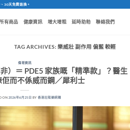
、30天免費退換。
所有商品
健康資訊
增大增粗
延時助勃
聯絡我們
TAG ARCHIVES:
樂威壯 副作用 偏藍 較輕
偉哥資訊
地那非）＝ PDE5 家族嘅「精準款」？醫生
揀佢而不係威而鋼／犀利士
D ON
2026年6月25日
BY
香港壯陽藥網購