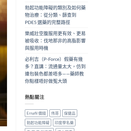
勃起功能障礙的類別及如何藥
物治療：從分類、篩查到
PDE5 選藥的完整路徑
樂威壯空腹服用更有效、更易
被吸收：伐地那非的高脂影響
與服用時機
必利吉（P-Force）假藥有幾
多？直講：流通量太大，仿到
連包裝色都差唔多——藥師教
你點樣唔好做冤大頭
熱點關注
Ernafil 價錢
伟哥
保健品
勃起功能障礙
印度學名藥