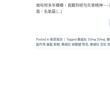
做咗咁多年櫃檯，我聽到呢句先會精神——因
面，名氣最 […]
Posted in
偉哥資訊
|
Tagged
樂威壯 10mg 20mg
,
樂
副作用 偏藍 較輕
,
樂威壯 硝酸鹽 禁忌
,
樂威壯 空肚 