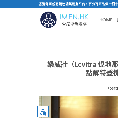
Skip
香港偉哥威而鋼壯陽藥網購平台，百分百正品假一罰十
to
content
HOME
樂威壯（Levitra 伐
點解特登
POSTE
25
6 月