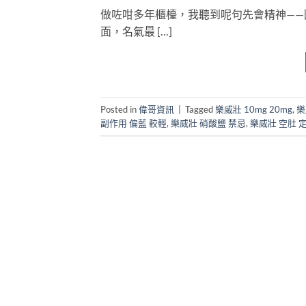
做咗咁多年櫃檯，我聽到呢句先會精神——因
面，名氣最 […]
Posted in
偉哥資訊
|
Tagged
樂威壯 10mg 20mg
,
樂
副作用 偏藍 較輕
,
樂威壯 硝酸鹽 禁忌
,
樂威壯 空肚 