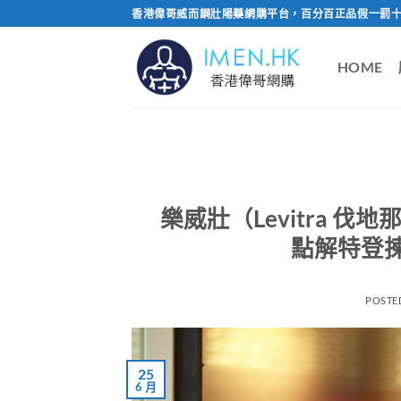
Skip
香港偉哥威而鋼壯陽藥網購平台，百分百正品假一罰十
to
content
HOME
樂威壯（Levitra 伐
點解特登
POSTE
25
6 月