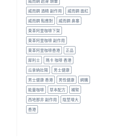
威而鋼 起身 頭暈
威而鋼 酒精 副作用
威而鋼 面紅
威而鋼 點應對
威而鋼 鼻塞
東革阿里咖啡下架
東革阿里咖啡 副作用
東革阿里咖啡香港
正品
犀利士
瑪卡 咖啡 香港
瓜拿納壯陽
男士健康
男士健康 香港
男性健康
網購
能量咖啡
草本配方
補腎
西地那非 副作用
陰莖增大
香港