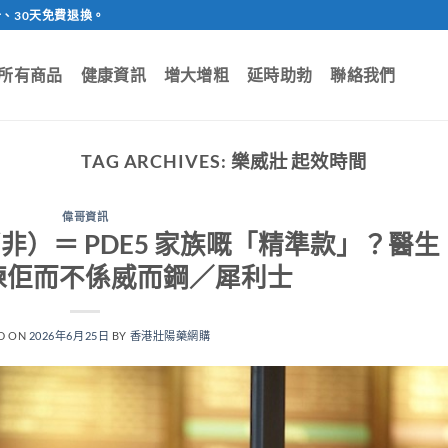
、30天免費退換。
所有商品
健康資訊
增大增粗
延時助勃
聯絡我們
TAG ARCHIVES:
樂威壯 起效時間
偉哥資訊
地那非）＝ PDE5 家族嘅「精準款」？醫生
揀佢而不係威而鋼／犀利士
D ON
2026年6月25日
BY
香港壯陽藥網購