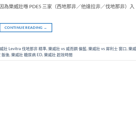
為樂威壯喺 PDE5 三家（西地那非／他達拉非／伐地那非）入
CONTINUE READING
→
威壯 Levitra 伐地那非 精準
,
樂威壯 vs 威而鋼 偏藍
,
樂威壯 vs 犀利士 窗口
,
樂
定 飯後
,
樂威壯 糖尿病 ED
,
樂威壯 起效時間