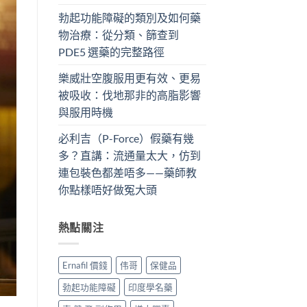
勃起功能障礙的類別及如何藥
物治療：從分類、篩查到
PDE5 選藥的完整路徑
樂威壯空腹服用更有效、更易
被吸收：伐地那非的高脂影響
與服用時機
必利吉（P-Force）假藥有幾
多？直講：流通量太大，仿到
連包裝色都差唔多——藥師教
你點樣唔好做冤大頭
熱點關注
Ernafil 價錢
伟哥
保健品
勃起功能障礙
印度學名藥