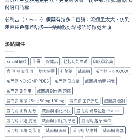
與服用時機
必利吉（P-Force）假藥有幾多？直講：流通量太大，仿到
連包裝色都差唔多——藥師教你點樣唔好做冤大頭
熱點關注
Ernafil 價錢
伟哥
保健品
勃起功能障礙
印度學名藥
喜 健 飛 副作用
增大膠囊
壯陽藥
威而鋼
威而鋼 HK-XXXXX
威而鋼 NO cGMP PDE5
威而鋼 低血壓
威而鋼 偏藍 視覺
威而鋼 副作用
威而鋼 副作用 頭痛
威而鋼 劑量 25mg 50mg 100mg
威而鋼 工作原理
威而鋼 機制
威而鋼 正貨 點分
威而鋼 消化不良
威而鋼 異常勃起 Priapism
威而鋼 紅燈 胸痛
威而鋼 脷底丸 禁忌
威而鋼 起身 頭暈
威而鋼 酒精 副作用
威而鋼 面紅
威而鋼 點應對
威而鋼 鼻塞