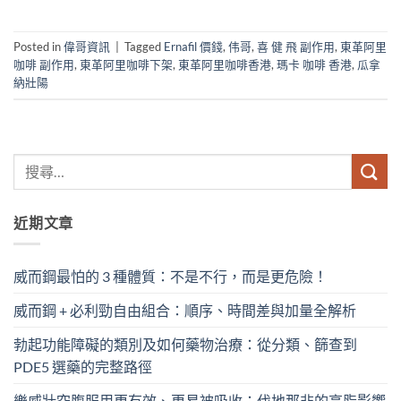
Posted in
偉哥資訊
|
Tagged
Ernafil 價錢
,
伟哥
,
喜 健 飛 副作用
,
東革阿里
咖啡 副作用
,
東革阿里咖啡下架
,
東革阿里咖啡香港
,
瑪卡 咖啡 香港
,
瓜拿
納壯陽
近期文章
威而鋼最怕的 3 種體質：不是不行，而是更危險！
威而鋼 + 必利勁自由組合：順序、時間差與加量全解析
勃起功能障礙的類別及如何藥物治療：從分類、篩查到
PDE5 選藥的完整路徑
樂威壯空腹服用更有效、更易被吸收：伐地那非的高脂影響