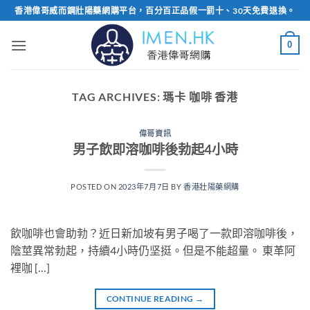
Skip
香港偉哥威而鋼壯陽藥網購平台，百分百正品假一罰十、30天免費退換。
to
content
0
TAG ARCHIVES:
瑪卡 咖啡 香港
偉哥資訊
男子飲即溶咖啡後勃起4小時
POSTED ON
2023年7月7日
BY
香港壯陽藥網購
飲咖啡也會助勃？近日新加坡有男子喝了一款即溶咖啡後，
陰莖異常勃起，持續4小時仍坚挺。但是不能超量。 東革阿
裡咖 […]
CONTINUE READING
→