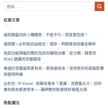
近期文章
威而鋼最怕的 3 種體質：不是不行，而是更危險！
威而鋼 + 必利勁自由組合：順序、時間差與加量全解析
勃起功能障礙的類別及如何藥物治療：從分類、篩查到
PDE5 選藥的完整路徑
樂威壯空腹服用更有效、更易被吸收：伐地那非的高脂影響
與服用時機
必利吉（P-Force）假藥有幾多？直講：流通量太大，仿到
連包裝色都差唔多——藥師教你點樣唔好做冤大頭
熱點關注