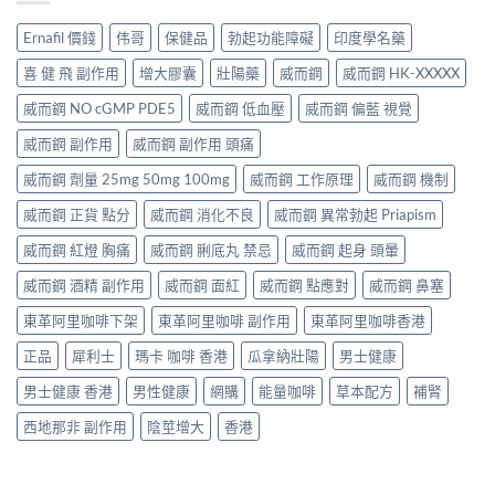
Ernafil 價錢
伟哥
保健品
勃起功能障礙
印度學名藥
喜 健 飛 副作用
增大膠囊
壯陽藥
威而鋼
威而鋼 HK-XXXXX
威而鋼 NO cGMP PDE5
威而鋼 低血壓
威而鋼 偏藍 視覺
威而鋼 副作用
威而鋼 副作用 頭痛
威而鋼 劑量 25mg 50mg 100mg
威而鋼 工作原理
威而鋼 機制
威而鋼 正貨 點分
威而鋼 消化不良
威而鋼 異常勃起 Priapism
威而鋼 紅燈 胸痛
威而鋼 脷底丸 禁忌
威而鋼 起身 頭暈
威而鋼 酒精 副作用
威而鋼 面紅
威而鋼 點應對
威而鋼 鼻塞
東革阿里咖啡下架
東革阿里咖啡 副作用
東革阿里咖啡香港
正品
犀利士
瑪卡 咖啡 香港
瓜拿納壯陽
男士健康
男士健康 香港
男性健康
網購
能量咖啡
草本配方
補腎
西地那非 副作用
陰莖增大
香港