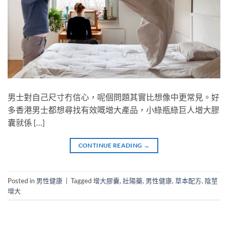
男士對自己尺寸冇信心，呢個問題其實比想像中更常見。好
多香港男士都想尋找有效嘅增大產品，小綠瓶綠巨人增大膠
囊就係 […]
CONTINUE READING
→
Posted in
男性健康
|
Tagged
增大膠囊
,
壯陽藥
,
男性健康
,
草本配方
,
陰莖
增大