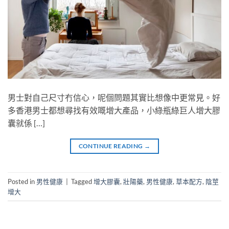
男士對自己尺寸冇信心，呢個問題其實比想像中更常見。好
多香港男士都想尋找有效嘅增大產品，小綠瓶綠巨人增大膠
囊就係 […]
CONTINUE READING
→
Posted in
男性健康
|
Tagged
增大膠囊
,
壯陽藥
,
男性健康
,
草本配方
,
陰莖
增大