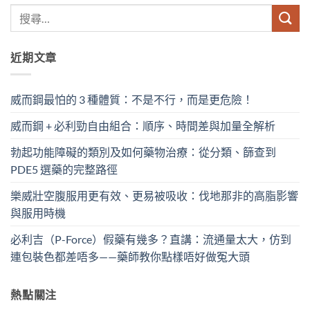
近期文章
威而鋼最怕的 3 種體質：不是不行，而是更危險！
威而鋼 + 必利勁自由組合：順序、時間差與加量全解析
勃起功能障礙的類別及如何藥物治療：從分類、篩查到
PDE5 選藥的完整路徑
樂威壯空腹服用更有效、更易被吸收：伐地那非的高脂影響
與服用時機
必利吉（P-Force）假藥有幾多？直講：流通量太大，仿到
連包裝色都差唔多——藥師教你點樣唔好做冤大頭
熱點關注