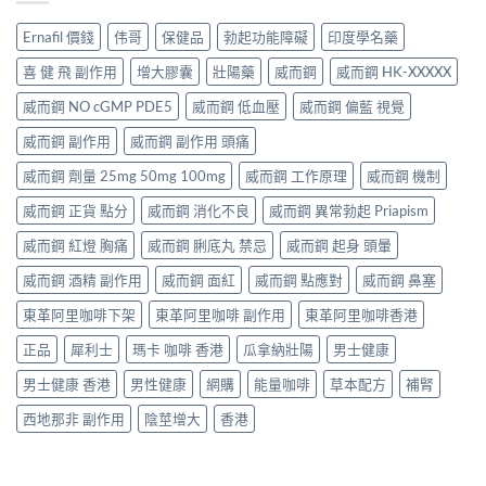
Ernafil 價錢
伟哥
保健品
勃起功能障礙
印度學名藥
喜 健 飛 副作用
增大膠囊
壯陽藥
威而鋼
威而鋼 HK-XXXXX
威而鋼 NO cGMP PDE5
威而鋼 低血壓
威而鋼 偏藍 視覺
威而鋼 副作用
威而鋼 副作用 頭痛
威而鋼 劑量 25mg 50mg 100mg
威而鋼 工作原理
威而鋼 機制
威而鋼 正貨 點分
威而鋼 消化不良
威而鋼 異常勃起 Priapism
威而鋼 紅燈 胸痛
威而鋼 脷底丸 禁忌
威而鋼 起身 頭暈
威而鋼 酒精 副作用
威而鋼 面紅
威而鋼 點應對
威而鋼 鼻塞
東革阿里咖啡下架
東革阿里咖啡 副作用
東革阿里咖啡香港
正品
犀利士
瑪卡 咖啡 香港
瓜拿納壯陽
男士健康
男士健康 香港
男性健康
網購
能量咖啡
草本配方
補腎
西地那非 副作用
陰莖增大
香港