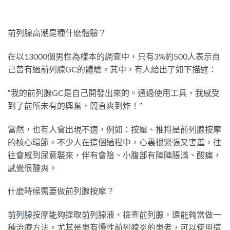
前列腺高潮是種什麽體驗？
在以13000個男性為樣本的調查中，只有3%約500人表示自
己曾有過前列腺GC的體驗。其中，有人給出了如下描述：
“我的前列腺GC是自己開發出來的。通過使用工具，我感受
到了前所未有的興奮，簡直爽到炸！”
當然，也有人會出現不適，例如：按壓、推捋是前列腺按摩
的核心環節。不少人在這個過程中，心裏很緊張又害羞，往
往會感到尿意襲來，伴有會陰、小腹部有陣陣脹滿、酸痛，
感覺很酸爽。
什麽時候需要做前列腺按摩？
前列腺
按摩能夠提取前列腺液，檢查前列腺，還能夠當做一
種治療方法。尤其是患有慢性前列腺炎的患者，可以使用這