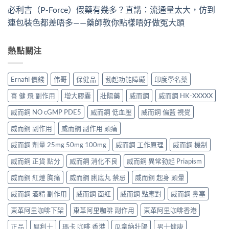
必利吉（P-Force）假藥有幾多？直講：流通量太大，仿到
連包裝色都差唔多——藥師教你點樣唔好做冤大頭
熱點關注
Ernafil 價錢
伟哥
保健品
勃起功能障礙
印度學名藥
喜 健 飛 副作用
增大膠囊
壯陽藥
威而鋼
威而鋼 HK-XXXXX
威而鋼 NO cGMP PDE5
威而鋼 低血壓
威而鋼 偏藍 視覺
威而鋼 副作用
威而鋼 副作用 頭痛
威而鋼 劑量 25mg 50mg 100mg
威而鋼 工作原理
威而鋼 機制
威而鋼 正貨 點分
威而鋼 消化不良
威而鋼 異常勃起 Priapism
威而鋼 紅燈 胸痛
威而鋼 脷底丸 禁忌
威而鋼 起身 頭暈
威而鋼 酒精 副作用
威而鋼 面紅
威而鋼 點應對
威而鋼 鼻塞
東革阿里咖啡下架
東革阿里咖啡 副作用
東革阿里咖啡香港
正品
犀利士
瑪卡 咖啡 香港
瓜拿納壯陽
男士健康