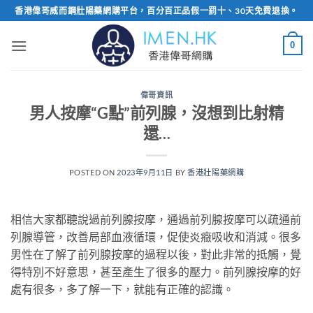
Skip
香港偉哥威而鋼壯陽藥網購平台，百分百正品假一罰十、30天免費退換。
to
content
0
偉哥資訊
男人按摩“G點”前列腺，沒想到比射精
還…
POSTED ON
2023年9月11日
BY
香港壯陽藥網購
相信大家都聽說過前列腺按摩，通過前列腺按摩可以疏通前
列腺導管，改善局部血液循環，促使炎癥吸收和消減。很多
男性在了解了前列腺按摩的過程以後，對此非常的抵觸，覺
得特別不好意思，甚至產生了很多的壓力。前列腺按摩的好
處有很多，多了解一下，就能有正確的認識。