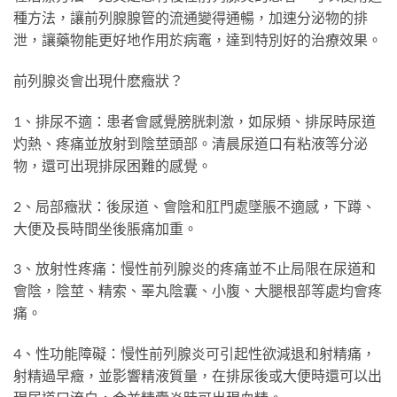
種方法，讓前列腺腺管的流通變得通暢，加速分泌物的排
泄，讓藥物能更好地作用於病竈，達到特別好的治療效果。
前列腺炎會出現什麽癥狀？
1、排尿不適：患者會感覺膀胱刺激，如尿頻、排尿時尿道
灼熱、疼痛並放射到陰莖頭部。清晨尿道口有粘液等分泌
物，還可出現排尿困難的感覺。
2、局部癥狀：後尿道、會陰和肛門處墜脹不適感，下蹲、
大便及長時間坐後脹痛加重。
3、放射性疼痛：慢性前列腺炎的疼痛並不止局限在尿道和
會陰，陰莖、精索、睪丸陰囊、小腹、大腿根部等處均會疼
痛。
4、性功能障礙：慢性前列腺炎可引起性欲減退和射精痛，
射精過早癥，並影響精液質量，在排尿後或大便時還可以出