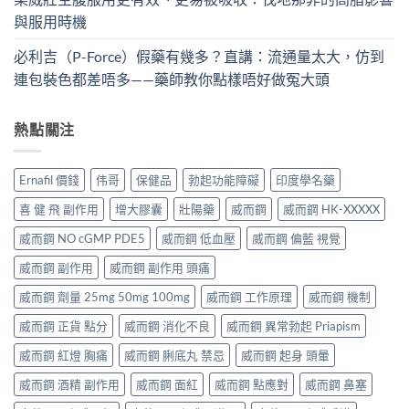
與服用時機
必利吉（P-Force）假藥有幾多？直講：流通量太大，仿到
連包裝色都差唔多——藥師教你點樣唔好做冤大頭
熱點關注
Ernafil 價錢
伟哥
保健品
勃起功能障礙
印度學名藥
喜 健 飛 副作用
增大膠囊
壯陽藥
威而鋼
威而鋼 HK-XXXXX
威而鋼 NO cGMP PDE5
威而鋼 低血壓
威而鋼 偏藍 視覺
威而鋼 副作用
威而鋼 副作用 頭痛
威而鋼 劑量 25mg 50mg 100mg
威而鋼 工作原理
威而鋼 機制
威而鋼 正貨 點分
威而鋼 消化不良
威而鋼 異常勃起 Priapism
威而鋼 紅燈 胸痛
威而鋼 脷底丸 禁忌
威而鋼 起身 頭暈
威而鋼 酒精 副作用
威而鋼 面紅
威而鋼 點應對
威而鋼 鼻塞