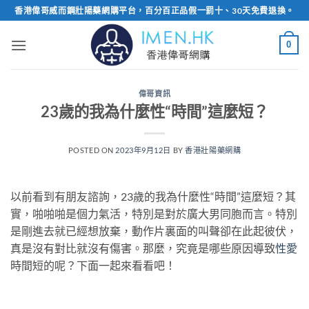
Skip
香港偉哥威而鋼壯陽藥網購平台，百分百正品假一罰十、30天免費退換。
to
content
0
偉哥資訊
23歲的我為什麼性“時間”這麼短？
POSTED ON
2023年9月12日
BY
香港壯陽藥網購
以前看到有朋友諮詢，23歲的我為什麼性“時間”這麼短？其
實，啪啪啪是個力氣活，特別是對於廣大男同胞而言。特別
是剛進去就已經想放棄，動作片裏面的叫聲卻在此起彼伏，
真是沒有對比就沒有傷害。那麼，究竟是哪些原因導致
性愛
時間短的呢？下面一起來看看吧！