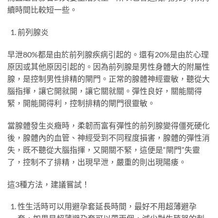
續時間比較短一些。
前列腺炎
早泄80%都是由於前列腺疾病引起的。還有20%是由於心理
原因或其他原因引起的。因為前列腺是男性身體大的附屬性
腺，是控制男性排精的閘門。正常的腺體神經靈敏，聽從大
腦指揮，讓它開就開，讓它關就關。彈性良好，關能關得
緊，開能開得利，控制排精的閘門很靈敏。
當腺體發生炎癥時，柔韌而富有彈性的前列腺變得僵死硬化
後，腺體內的血管、神經受到不同程度損害，腺體的彈性消
失，既不聽從大腦指揮，又開關不緊，這便是“閘門”失靈
了，控制不了排精，出現早泄，嚴重的則出現陽痿。
這3種方法，建議嘗試！
性生活時可以用避孕套延長時間，最好不用超薄避孕