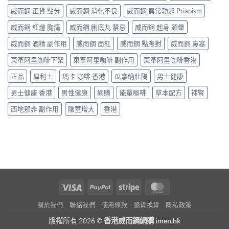
威而鋼 正貨 點分
威而鋼 消化不良
威而鋼 異常勃起 Priapism
威而鋼 紅燈 胸痛
威而鋼 脷底丸 禁忌
威而鋼 起身 頭暈
威而鋼 酒精 副作用
威而鋼 面紅
威而鋼 點應對
威而鋼 鼻塞
東革阿里咖啡下架
東革阿里咖啡 副作用
東革阿里咖啡香港
正品
犀利士
瑪卡 咖啡 香港
瓜拿納壯陽
男士健康
男士健康 香港
男性健康
網購
能量咖啡
草本配方
補腎
西地那非 副作用
陰莖增大
香港
Visa
PayPal
Stripe
MasterCard
關於我們
聯絡我們
使用條款
退貨換貨
隱私政策
版權所有 2026 ©
香港威而鋼網購 imen.hk