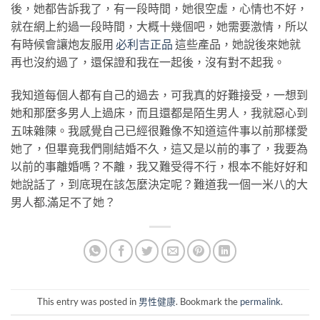
後，她都告訴我了，有一段時間，她很空虛，心情也不好，
就在網上約過一段時間，大概十幾個吧，她需要激情，所以
有時候會讓炮友服用
必利吉正品
這些產品，她說後來她就
再也沒約過了，還保證和我在一起後，沒有對不起我。
我知道每個人都有自己的過去，可我真的好難接受，一想到
她和那麼多男人上過床，而且還都是陌生男人，我就惡心到
五味雜陳。我感覺自己已經很難像不知道這件事以前那樣愛
她了，但畢竟我們剛結婚不久，這又是以前的事了，我要為
以前的事離婚嗎？不離，我又難受得不行，根本不能好好和
她說話了，到底現在該怎麼決定呢？難道我一個一米八的大
男人都
.
滿足不了她？
This entry was posted in
男性健康
. Bookmark the
permalink
.