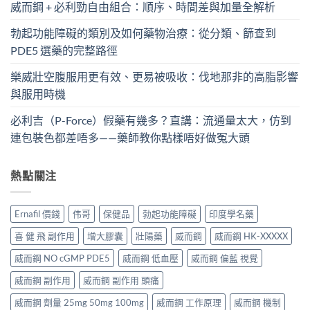
威而鋼 + 必利勁自由組合：順序、時間差與加量全解析
勃起功能障礙的類別及如何藥物治療：從分類、篩查到
PDE5 選藥的完整路徑
樂威壯空腹服用更有效、更易被吸收：伐地那非的高脂影響
與服用時機
必利吉（P-Force）假藥有幾多？直講：流通量太大，仿到
連包裝色都差唔多——藥師教你點樣唔好做冤大頭
熱點關注
Ernafil 價錢
伟哥
保健品
勃起功能障礙
印度學名藥
喜 健 飛 副作用
增大膠囊
壯陽藥
威而鋼
威而鋼 HK-XXXXX
威而鋼 NO cGMP PDE5
威而鋼 低血壓
威而鋼 偏藍 視覺
威而鋼 副作用
威而鋼 副作用 頭痛
威而鋼 劑量 25mg 50mg 100mg
威而鋼 工作原理
威而鋼 機制