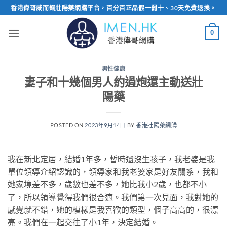
Skip
香港偉哥威而鋼壯陽藥網購平台，百分百正品假一罰十、30天免費退換。
to
content
0
男性健康
妻子和十幾個男人約過炮還主動送壯
陽藥
POSTED ON
2023年9月14日
BY
香港壯陽藥網購
我在新北定居，結婚1年多，暫時還沒生孩子，我老婆是我
單位領導介紹認識的，領導家和我老婆家是好友關系，我和
她家境差不多，歲數也差不多，她比我小2歲，也都不小
了，所以領導覺得我們很合適。我們第一次見面，我對她的
感覺就不錯，她的模樣是我喜歡的類型，個子高高的，很漂
亮。我們在一起交往了小1年，決定結婚。