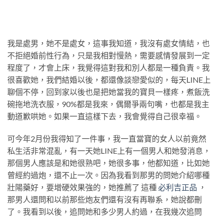
我是處男，她不是處女，這事我知道，我沒有處女情結，也
不拒絕婚前性行為，只是我相對慢熱，需要感情發展到一定
程度了，才會上床，我覺得這對我和別人都是一種負責。我
很喜歡她，我們結婚以後，都還像談戀愛似的，每天LINE上
聊個不停，回到家以後也是把她當我的寶貝一樣疼，煮飯洗
碗拖地洗衣服，90%都是我來，偶爾爭兩句嘴，也都是我主
動道歉哄她。如果一直這樣下去，我會覺得自己很幸福。
可今年2月份我得知了一件事，我一直當寶的女人以前竟然
私生活非常混亂，有一天她LINE上有一個男人和她發消息，
那個男人應該是和她很熟吧，她很多事，他都知道，比如她
曾經約過炮，還不止一次。因為我看到那男的問她介紹哪種
壯陽藥好，要增硬效果強的，她推薦了 這種
必利吉正品
，
那男人還問和以前那些炮友們還有沒有再聯系，她說都刪
了。我看到以後，追問她和多少男人約過，在我幾次追問