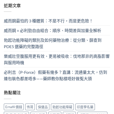
近期文章
威而鋼最怕的 3 種體質：不是不行，而是更危險！
威而鋼 + 必利勁自由組合：順序、時間差與加量全解析
勃起功能障礙的類別及如何藥物治療：從分類、篩查到
PDE5 選藥的完整路徑
樂威壯空腹服用更有效、更易被吸收：伐地那非的高脂影響
與服用時機
必利吉（P-Force）假藥有幾多？直講：流通量太大，仿到
連包裝色都差唔多——藥師教你點樣唔好做冤大頭
熱點關注
Ernafil 價錢
伟哥
保健品
勃起功能障礙
印度學名藥