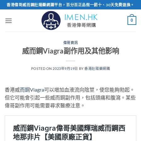
Skip
香港偉哥威而鋼壯陽藥網購平台，百分百正品假一罰十、30天免費退換。
to
content
0
偉哥資訊
威而鋼Viagra副作用及其他影响
POSTED ON
2023年9月19日
BY
香港壯陽藥網購
香港威
而鋼Viagra
可以增加血液流向陰莖，使您能夠勃起。
但它可能會引起一些威而鋼副作用，包括頭痛和腹瀉。某些
偉哥副作用可能需要尋求醫療注意。