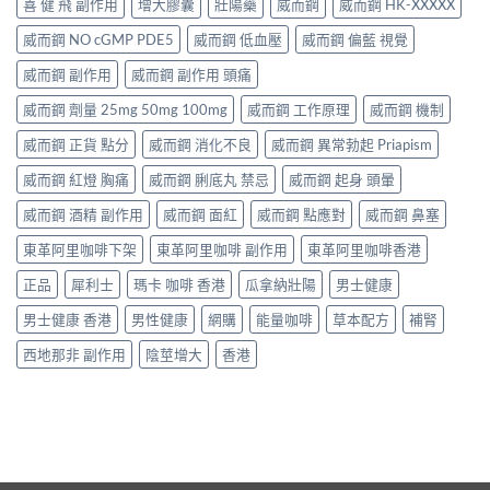
喜 健 飛 副作用
增大膠囊
壯陽藥
威而鋼
威而鋼 HK-XXXXX
威而鋼 NO cGMP PDE5
威而鋼 低血壓
威而鋼 偏藍 視覺
威而鋼 副作用
威而鋼 副作用 頭痛
威而鋼 劑量 25mg 50mg 100mg
威而鋼 工作原理
威而鋼 機制
威而鋼 正貨 點分
威而鋼 消化不良
威而鋼 異常勃起 Priapism
威而鋼 紅燈 胸痛
威而鋼 脷底丸 禁忌
威而鋼 起身 頭暈
威而鋼 酒精 副作用
威而鋼 面紅
威而鋼 點應對
威而鋼 鼻塞
東革阿里咖啡下架
東革阿里咖啡 副作用
東革阿里咖啡香港
正品
犀利士
瑪卡 咖啡 香港
瓜拿納壯陽
男士健康
男士健康 香港
男性健康
網購
能量咖啡
草本配方
補腎
西地那非 副作用
陰莖增大
香港