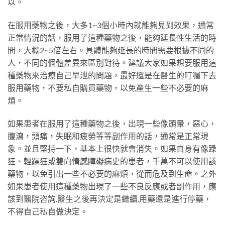
以。
在服用藥物之後，大多1~3個小時內就能夠見到效果，通常
正常情況的話，服用了這種藥物之後，能夠延長性生活的時
間，大概2~5倍左右。具體能夠延長的時間需要根據不同的
人，不同的個體差異來區別對待。建議大家如果想要服用這
種藥物來治療自己早泄的問題，最好還是在醫生的叮囑下去
服用藥物，不要私自購買藥物，以免產生一些不必要的麻
煩。
如果患者在服用了這種藥物之後，出現一些像頭暈，惡心，
腹瀉，頭痛，失眠和疲勞等等副作用的話，通常是正常現
象。並且堅持一下，基本上很快就會消失。如果自身有像躁
狂、輕躁狂或雙向情感障礙病史的患者，千萬不可以使用該
藥物，以免引出一些不必要的麻煩，從而危及到生命。之外
如果患者使用這種藥物出現了一些不良反應或者副作用，應
該到醫院咨詢.醫生之後再決定是繼續
.
用藥還是進行停藥，
不得自己私自做決定。