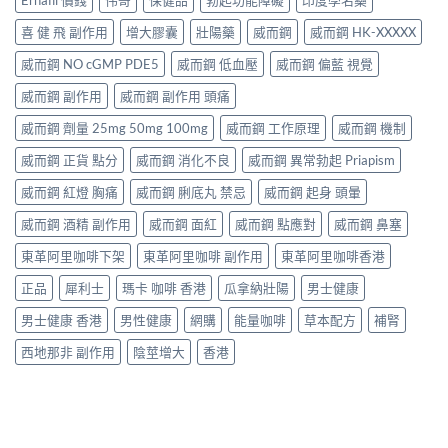
喜 健 飛 副作用
增大膠囊
壯陽藥
威而鋼
威而鋼 HK-XXXXX
威而鋼 NO cGMP PDE5
威而鋼 低血壓
威而鋼 偏藍 視覺
威而鋼 副作用
威而鋼 副作用 頭痛
威而鋼 劑量 25mg 50mg 100mg
威而鋼 工作原理
威而鋼 機制
威而鋼 正貨 點分
威而鋼 消化不良
威而鋼 異常勃起 Priapism
威而鋼 紅燈 胸痛
威而鋼 脷底丸 禁忌
威而鋼 起身 頭暈
威而鋼 酒精 副作用
威而鋼 面紅
威而鋼 點應對
威而鋼 鼻塞
東革阿里咖啡下架
東革阿里咖啡 副作用
東革阿里咖啡香港
正品
犀利士
瑪卡 咖啡 香港
瓜拿納壯陽
男士健康
男士健康 香港
男性健康
網購
能量咖啡
草本配方
補腎
西地那非 副作用
陰莖增大
香港