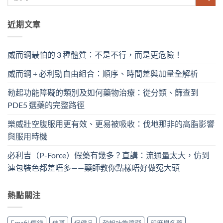
近期文章
威而鋼最怕的 3 種體質：不是不行，而是更危險！
威而鋼 + 必利勁自由組合：順序、時間差與加量全解析
勃起功能障礙的類別及如何藥物治療：從分類、篩查到
PDE5 選藥的完整路徑
樂威壯空腹服用更有效、更易被吸收：伐地那非的高脂影響
與服用時機
必利吉（P-Force）假藥有幾多？直講：流通量太大，仿到
連包裝色都差唔多——藥師教你點樣唔好做冤大頭
熱點關注
Ernafil 價錢
伟哥
保健品
勃起功能障礙
印度學名藥