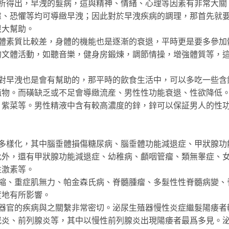
得出，早洩的髮病，這與精神、情緒、心理等因素有非常大關
慮、恐懼等均可導緻早洩；因此對於早洩疾病的調理，那首先就
很大幫助。
素質比較差，身體的機能也是逐漸的衰退，平時更是要多參加
的文體活動，如聽音樂，健身房鍛煉，調節情操，增強體質等，
早洩也是會有幫助的，那平時的飲食生活中，可以多吃一些含
植物。而磺缺乏或不足會導緻流産、男性性功能衰退、性欲降低
、紫菜等。男性精液中含有較高濃度的鋅，鋅可以保証男人的性
樣化，其中腦垂體損傷糖尿病、腦垂體功能減退症、甲狀腺功
此外，還有甲狀腺功能減退症、幼稚病、顱咽管瘤、類無睾症、
性激素等。
、重症肌無力、帕金森氏病、脊髓腫瘤、多髮性性脊髓病變、
度地有所影響。
官的疾病與之關繫非常密切。泌尿生殖器慢性炎症繼髮陽痿者
胱炎、前列腺炎等，其中以慢性前列腺炎出現陽痿者最爲多見。