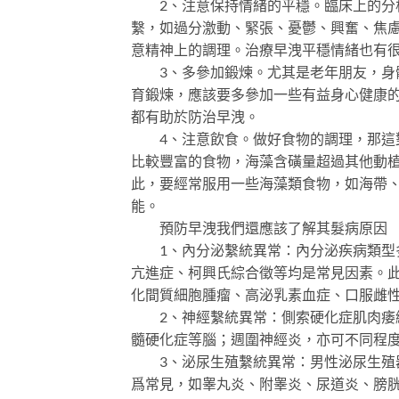
2、注意保持情緒的平穩。臨床上的分析
繫，如過分激動、緊張、憂鬱、興奮、焦
意精神上的調理。治療早洩平穩情緒也有
3、多參加鍛煉。尤其是老年朋友，身體
育鍛煉，應該要多參加一些有益身心健康
都有助於防治早洩。
4、注意飲食。做好食物的調理，那這對
比較豐富的食物，海藻含磺量超過其他動
此，要經常服用一些海藻類食物，如海帶
能。
預防早洩我們還應該了解其髮病原因
1、內分泌繫統異常：內分泌疾病類型多
亢進症、柯興氏綜合徵等均是常見因素。
化間質細胞腫瘤、高泌乳素血症、口服雌
2、神經繫統異常：側索硬化症肌肉痿縮
髓硬化症等腦；週圍神經炎，亦可不同程
3、泌尿生殖繫統異常：男性泌尿生殖器
爲常見，如睾丸炎、附睾炎、尿道炎、膀