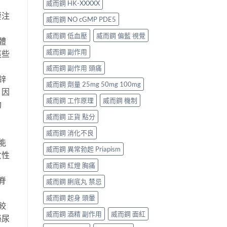
威而鋼 HK-XXXXX
要注
威而鋼 NO cGMP PDE5
威而鋼 低血壓
威而鋼 偏藍 視覺
體
威而鋼 副作用
這些
威而鋼 副作用 頭痛
鋅
威而鋼 劑量 25mg 50mg 100mg
。因
威而鋼 工作原理
威而鋼 機制
功
威而鋼 正貨 點分
威而鋼 消化不良
能
威而鋼 異常勃起 Priapism
女性
威而鋼 紅燈 胸痛
脊
威而鋼 脷底丸 禁忌
威而鋼 起身 頭暈
較
威而鋼 酒精 副作用
威而鋼 面紅
泌尿