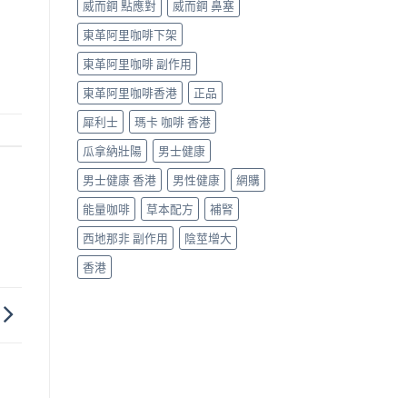
威而鋼 點應對
威而鋼 鼻塞
東革阿里咖啡下架
東革阿里咖啡 副作用
東革阿里咖啡香港
正品
犀利士
瑪卡 咖啡 香港
瓜拿納壯陽
男士健康
男士健康 香港
男性健康
網購
能量咖啡
草本配方
補腎
西地那非 副作用
陰莖增大
香港