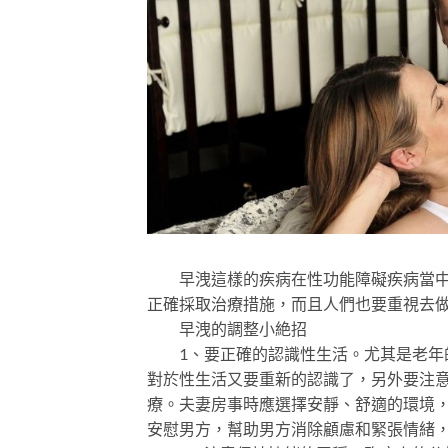
早洩這樣的疾病在性功能障礙疾病當中也
正確採取治療措施，而且人們也要重視去
早洩的調整小絶招
1、要正確的認識性生活。尤其是老年的
對於性生活又要重新的認識了，另外要注
療。夫妻房事時應選擇安靜、舒適的環境
安慰男方，幫助男方消除顧慮和緊張情緒