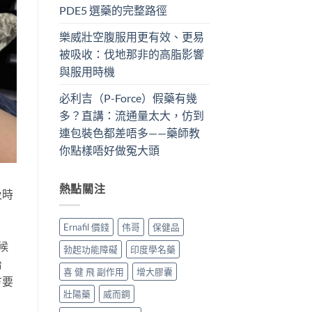
PDE5 選藥的完整路徑
樂威壯空腹服用更有效、更易
被吸收：伐地那非的高脂影響
與服用時機
必利吉（P-Force）假藥有幾
多？直講：流通量太大，仿到
連包裝色都差唔多——藥師教
你點樣唔好做冤大頭
熱點關注
及時
Ernafil 價錢
伟哥
保健品
候
勃起功能障礙
印度學名藥
治
喜 健 飛 副作用
增大膠囊
方要
壯陽藥
威而鋼