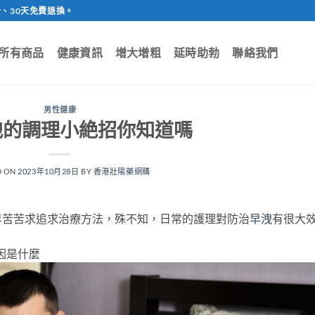
、30天免費退換。
所有商品
健康資訊
增大增粗
延時助勃
聯絡我們
男性健康
洩的調理小絶招你知道嗎
D ON
2023年10月28日
BY
香港壯陽藥網購
早苦苦求追求治療方法，殊不知，日常的護理對防治
早洩
有很大
因是什麼