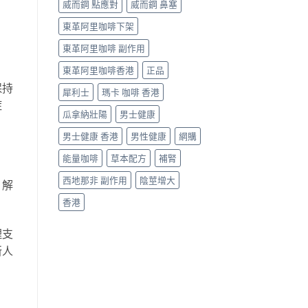
威而鋼 點應對
威而鋼 鼻塞
東革阿里咖啡下架
東革阿里咖啡 副作用
東革阿里咖啡香港
正品
保持
犀利士
瑪卡 咖啡 香港
症
瓜拿納壯陽
男士健康
男士健康 香港
男性健康
網購
能量咖啡
草本配方
補腎
西地那非 副作用
陰莖增大
、解
香港
理支
新人