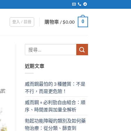
購物車 /
$
0.00
0
登入 / 註冊
近期文章
威而鋼最怕的 3 種體質：不是
陷於
不行，而是更危險！
威而鋼 + 必利勁自由組合：順
序、時間差與加量全解析
勃起功能障礙的類別及如何藥
物治療：從分類、篩查到