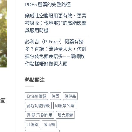
PDE5 選藥的完整路徑
樂威壯空腹服用更有效、更易
被吸收：伐地那非的高脂影響
與服用時機
必利吉（P-Force）假藥有幾
多？直講：流通量太大，仿到
連包裝色都差唔多——藥師教
你點樣唔好做冤大頭
熱點關注
Ernafil 價錢
伟哥
保健品
地面
勃起功能障礙
印度學名藥
喜 健 飛 副作用
增大膠囊
壯陽藥
威而鋼