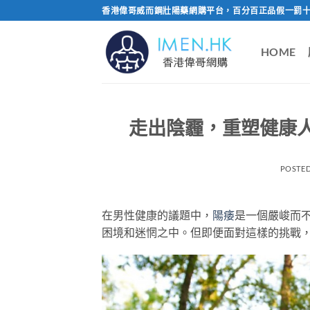
Skip
香港偉哥威而鋼壯陽藥網購平台，百分百正品假一罰十
to
content
HOME
走出陰霾，重塑健康
POSTE
在男性健康的議題中，
陽痿
是一個嚴峻而
困境和迷惘之中。但即便面對這樣的挑戰