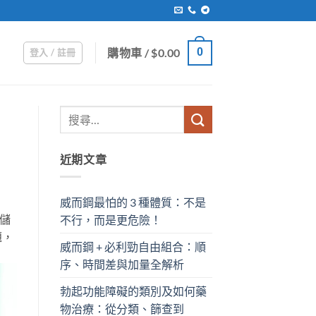
購物車 /
$
0.00
0
登入 / 註冊
近期文章
威而鋼最怕的 3 種體質：不是
儲
不行，而是更危險！
題，
威而鋼 + 必利勁自由組合：順
序、時間差與加量全解析
勃起功能障礙的類別及如何藥
物治療：從分類、篩查到