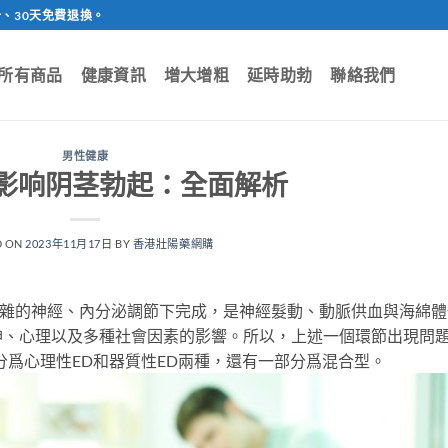
、30天免費退換。
所有商品
健康資訊
增大增粗
延時助勃
聯絡我們
男性健康
影响阴茎勃起：全面解析
D ON
2023年11月17日
BY
香港壯陽藥網購
複雜的神經、內分泌調節下完成，是神經髮動、動脈供血與海綿體
神、心理以及多種社會因素的影響。所以，上述一個環節出現問
分爲心理性ED和器質性ED兩種，還有一部分爲混合型。