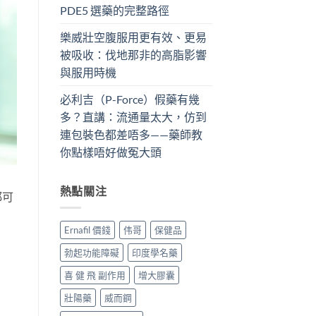
PDE5 選藥的完整路徑
樂威壯空腹服用更有效、更易
被吸收：伐地那非的高脂影響
與服用時機
必利吉（P-Force）假藥有幾
多？直講：流通量太大，仿到
連包裝色都差唔多——藥師教
你點樣唔好做冤大頭
熱點關注
都可
。
Ernafil 價錢
伟哥
保健品
勃起功能障礙
印度學名藥
喜 健 飛 副作用
增大膠囊
壯陽藥
威而鋼