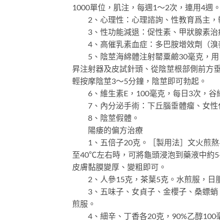
1000單位，肌注，每週1～2次，連用4
2、心理性：心理諮詢、性教育爲主，
3、性功能減退：促性素、甲狀腺素治
4、高催乳素血症：多巴胺增效劑（溴
5、陰莖海綿體注射罌粟鹼30毫克，用1
昇注射器及皮試針頭、從陰莖根部側前方
輕按摩陰莖3～5分鐘，陰莖即可勃起。
6、維生素E，100毫克，每日3次，谷維
7、內分泌手術：下丘腦垂體瘤、女性化
8、陰莖假體。
陽痿的偏方治療
1、五倍子20克。［製用法］文火煎熬
至40℃左右時，可將龜頭浸泡到藥液中約5-
皮膚黏膜變厚、變粗即可。
2、人參15克，茶葉5克。水煎服，日服
3、五味子、女貞子、金櫻子、桑螵蛸、牡
煎服。
4、細辛、丁香各20克，90%乙醇10