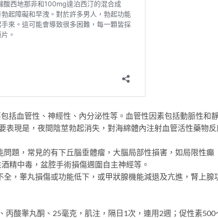
包括血管性、神經性、內分泌性等。血管性因素包括動脈性和
主要表現是，夜間陰莖勃起消失，對海綿體內注射血管活性藥物反
問題，常見的有下丘腦垂體瘤，大腦局部性損害，如局限性癲
性酒精中毒，盆腔手術損傷週圍自主神經等。
全，睾丸損傷或功能低下，或甲狀腺機能減退及亢進，腎上腺
酸睾丸酮、25毫克，肌注，隔日1次，連用2週；促性素500