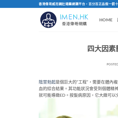
Skip
香港偉哥威而鋼壯陽藥網購平台，百分百正品假一罰十
to
content
HOME
四大因素
POSTE
陰莖勃起
是個巨大的“工程”，需要在體內
血的綜合結果。其功能狀況會受到個體精
就可能導緻ED。按髮病原因，它大緻可以