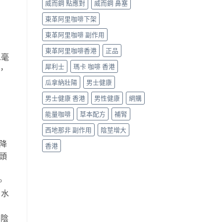
威而鋼 點應對
威而鋼 鼻塞
東革阿里咖啡下架
東革阿里咖啡 副作用
東革阿里咖啡香港
正品
1毫
犀利士
瑪卡 咖啡 香港
，
瓜拿納壯陽
男士健康
男士健康 香港
男性健康
網購
能量咖啡
草本配方
補腎
西地那非 副作用
陰莖增大
降
香港
頭
。
］水
擦陰