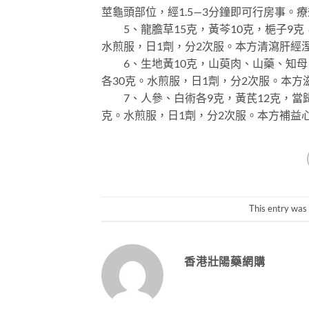
莖龜頭部位，經1.5—3分鐘即可行房事。療
5、龍膽草15克，黃芩10克，梔子9克，
水煎服，日1劑，分2次服。本方清瀉肝經
6、生地黃10克，山萸肉、山藥、知母、
各30克。水煎服，日1劑，分2次服。本
7、人參、白術各9克，黃芪12克，當歸
克。水煎服，日1劑，分2次服。本方補益
This entry was
香港壯陽藥網購