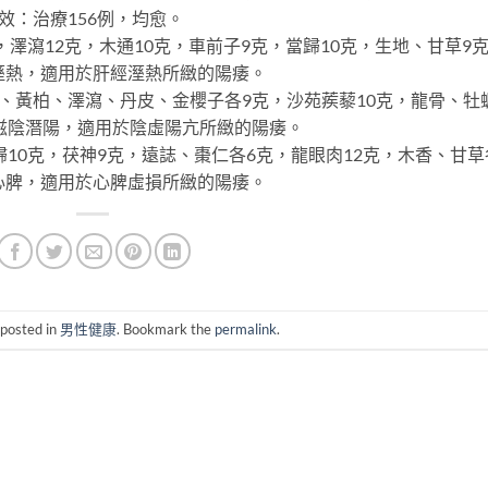
效：治療156例，均愈。
澤瀉12克，木通10克，車前子9克，當歸10克，生地、甘草9
溼熱，適用於肝經溼熱所緻的陽痿。
黃柏、澤瀉、丹皮、金櫻子各9克，沙苑蒺藜10克，龍骨、牡
方滋陰潛陽，適用於陰虛陽亢所緻的陽痿。
10克，茯神9克，遠誌、棗仁各6克，龍眼肉12克，木香、甘草
心脾，適用於心脾虛損所緻的陽痿。
 posted in
男性健康
. Bookmark the
permalink
.