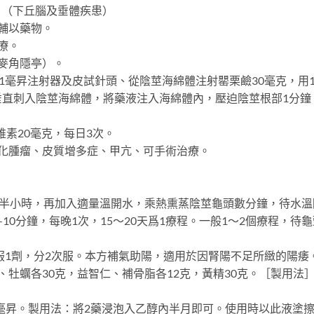
週。（下丘腦及垂體疾患）
輔以藥物。
療。
麥角隱亭）。
毫昇注射器及皮試針頭、從陰莖海綿體注射罌栗鹼30毫克，用
垂直刺入陰莖海綿體，將藥液注入海綿體內，壓迫陰莖根部1分鐘
素20毫克，每日3次。
腫瘤、皮質增多症、甲亢、可手術治療。
半小時，再加入適量溫開水，乘熱熏蒸陰莖龜頭數分鐘，待水溫
10分鐘，每晚1次，15～20天爲1療程。一般1～2個療程，待龜
1劑，分2次服。本方補氣助陽，適用於因腎陽不足所緻的陽痿
蠣各30克，益智仁、補骨脂各12克，黃精30克。［製用法
0毫昇。製用法：將2藥浸泡入乙醇內半月即可。使用時以此液塗