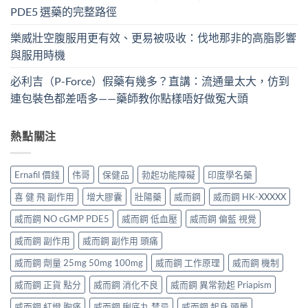
PDE5 選藥的完整路徑
樂威壯空腹服用更有效、更易被吸收：伐地那非的高脂影響
與服用時機
必利吉（P-Force）假藥有幾多？直講：流通量太大，仿到
連包裝色都差唔多——藥師教你點樣唔好做冤大頭
熱點關注
Ernafil 價錢
伟哥
保健品
勃起功能障礙
印度學名藥
喜 健 飛 副作用
增大膠囊
壯陽藥
威而鋼
威而鋼 HK-XXXXX
威而鋼 NO cGMP PDE5
威而鋼 低血壓
威而鋼 偏藍 視覺
威而鋼 副作用
威而鋼 副作用 頭痛
威而鋼 劑量 25mg 50mg 100mg
威而鋼 工作原理
威而鋼 機制
威而鋼 正貨 點分
威而鋼 消化不良
威而鋼 異常勃起 Priapism
威而鋼 紅燈 胸痛
威而鋼 脷底丸 禁忌
威而鋼 起身 頭暈