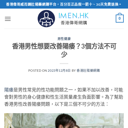
Skip
香港偉哥威而鋼壯陽藥網購平台，百分百正品假一罰十、30天免費退換。
to
content
0
男性健康
香港男性想要改善陽痿？3個方法不可
少
POSTED ON
2023年12月8日
BY
香港壯陽藥網購
陽痿
是男性常見的性功能問題之一，如果不加以改善，可能
會對男性的身心健康和性生活質量產生負面影響。為了幫助
香港男性改善陽痿問題，以下是三個不可少的方法：