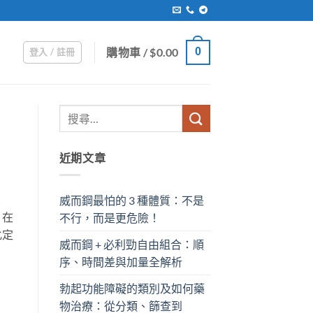
購物車 /
$
0.00
0
登入 / 註冊
近期文章
威而鋼最怕的 3 種體質：不是
。在
不行，而是更危險！
化定
威而鋼 + 必利勁自由組合：順
序、時間差與加量全解析
勃起功能障礙的類別及如何藥
物治療：從分類、篩查到