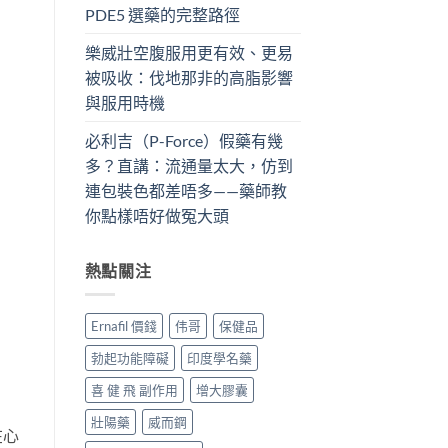
PDE5 選藥的完整路徑
樂威壯空腹服用更有效、更易
被吸收：伐地那非的高脂影響
與服用時機
必利吉（P-Force）假藥有幾
多？直講：流通量太大，仿到
連包裝色都差唔多——藥師教
你點樣唔好做冤大頭
熱點關注
Ernafil 價錢
伟哥
保健品
勃起功能障礙
印度學名藥
喜 健 飛 副作用
增大膠囊
壯陽藥
威而鋼
在心