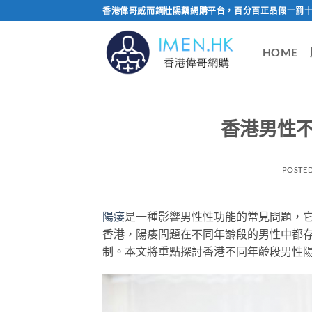
Skip
香港偉哥威而鋼壯陽藥網購平台，百分百正品假一罰十
to
content
HOME
香港男性
POSTE
陽痿
是一種影響男性性功能的常見問題，
香港，陽痿問題在不同年齡段的男性中都
制。本文將重點探討香港不同年齡段男性