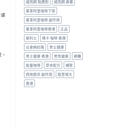
威而鋼 點應對
威而鋼 鼻塞
東革阿里咖啡下架
考慮
東革阿里咖啡 副作用
東革阿里咖啡香港
正品
犀利士
瑪卡 咖啡 香港
瓜拿納壯陽
男士健康
是，
男士健康 香港
男性健康
網購
能量咖啡
草本配方
補腎
西地那非 副作用
陰莖增大
香港