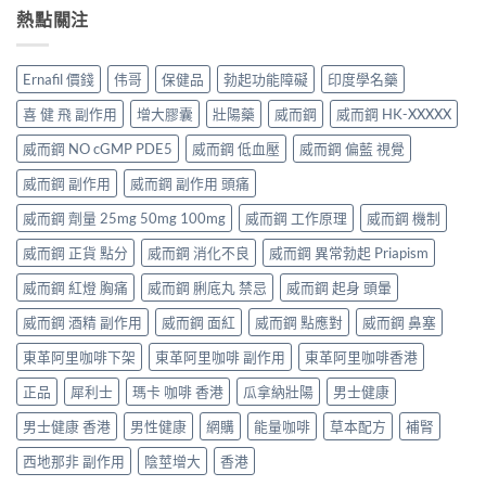
熱點關注
Ernafil 價錢
伟哥
保健品
勃起功能障礙
印度學名藥
喜 健 飛 副作用
增大膠囊
壯陽藥
威而鋼
威而鋼 HK-XXXXX
威而鋼 NO cGMP PDE5
威而鋼 低血壓
威而鋼 偏藍 視覺
威而鋼 副作用
威而鋼 副作用 頭痛
威而鋼 劑量 25mg 50mg 100mg
威而鋼 工作原理
威而鋼 機制
威而鋼 正貨 點分
威而鋼 消化不良
威而鋼 異常勃起 Priapism
威而鋼 紅燈 胸痛
威而鋼 脷底丸 禁忌
威而鋼 起身 頭暈
威而鋼 酒精 副作用
威而鋼 面紅
威而鋼 點應對
威而鋼 鼻塞
東革阿里咖啡下架
東革阿里咖啡 副作用
東革阿里咖啡香港
正品
犀利士
瑪卡 咖啡 香港
瓜拿納壯陽
男士健康
男士健康 香港
男性健康
網購
能量咖啡
草本配方
補腎
西地那非 副作用
陰莖增大
香港