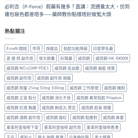
必利吉（P-Force）假藥有幾多？直講：流通量太大，仿到
連包裝色都差唔多——藥師教你點樣唔好做冤大頭
熱點關注
Ernafil 價錢
伟哥
保健品
勃起功能障礙
印度學名藥
喜 健 飛 副作用
增大膠囊
壯陽藥
威而鋼
威而鋼 HK-XXXXX
威而鋼 NO cGMP PDE5
威而鋼 低血壓
威而鋼 偏藍 視覺
威而鋼 副作用
威而鋼 副作用 頭痛
威而鋼 劑量 25mg 50mg 100mg
威而鋼 工作原理
威而鋼 機制
威而鋼 正貨 點分
威而鋼 消化不良
威而鋼 異常勃起 Priapism
威而鋼 紅燈 胸痛
威而鋼 脷底丸 禁忌
威而鋼 起身 頭暈
威而鋼 酒精 副作用
威而鋼 面紅
威而鋼 點應對
威而鋼 鼻塞
東革阿里咖啡下架
東革阿里咖啡 副作用
東革阿里咖啡香港
正品
犀利士
瑪卡 咖啡 香港
瓜拿納壯陽
男士健康