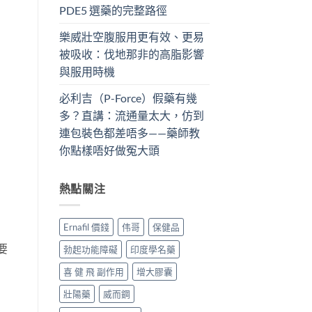
PDE5 選藥的完整路徑
樂威壯空腹服用更有效、更易
被吸收：伐地那非的高脂影響
與服用時機
必利吉（P-Force）假藥有幾
多？直講：流通量太大，仿到
連包裝色都差唔多——藥師教
你點樣唔好做冤大頭
熱點關注
Ernafil 價錢
伟哥
保健品
要
勃起功能障礙
印度學名藥
喜 健 飛 副作用
增大膠囊
壯陽藥
威而鋼