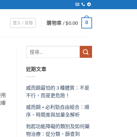
購物車 /
$
0.00
0
登入 / 註冊
近期文章
威而鋼最怕的 3 種體質：不是
使用
不行，而是更危險！
陽痿
威而鋼 + 必利勁自由組合：順
序、時間差與加量全解析
勃起功能障礙的類別及如何藥
物治療：從分類、篩查到