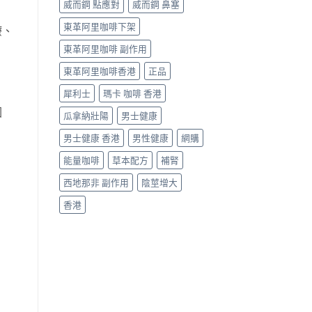
威而鋼 點應對
威而鋼 鼻塞
東革阿里咖啡下架
療、
東革阿里咖啡 副作用
東革阿里咖啡香港
正品
犀利士
瑪卡 咖啡 香港
因
瓜拿納壯陽
男士健康
男士健康 香港
男性健康
網購
能量咖啡
草本配方
補腎
西地那非 副作用
陰莖增大
香港