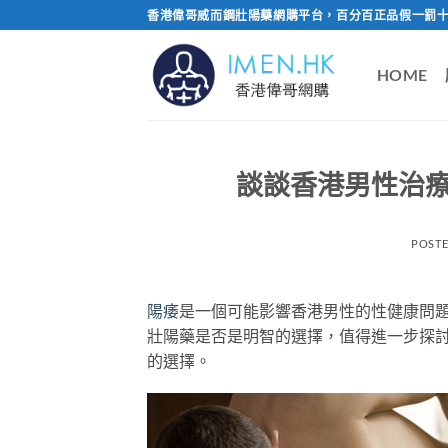
Skip
香港偉哥威而鋼壯陽藥網購平台，百分百正品假一罰十
to
content
HOME
談談香港男性治
POST
陽痿
是一個可能影響香港男性的性健康問
壯陽藥是否是明智的選擇，值得進一步探
的選擇。