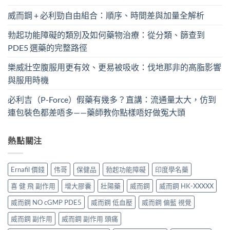
威而鋼 + 必利勁自由組合：順序、時間差與加量全解析
勃起功能障礙的類別及如何藥物治療：從分類、篩查到
PDE5 選藥的完整路徑
樂威壯空腹服用更有效、更易被吸收：伐地那非的高脂影響
與服用時機
必利吉（P-Force）假藥有幾多？直講：流通量太大，仿到
連包裝色都差唔多——藥師教你點樣唔好做冤大頭
熱點關注
Ernafil 價錢
伟哥
保健品
勃起功能障礙
印度學名藥
喜 健 飛 副作用
增大膠囊
壯陽藥
威而鋼
威而鋼 HK-XXXXX
威而鋼 NO cGMP PDE5
威而鋼 低血壓
威而鋼 偏藍 視覺
威而鋼 副作用
威而鋼 副作用 頭痛