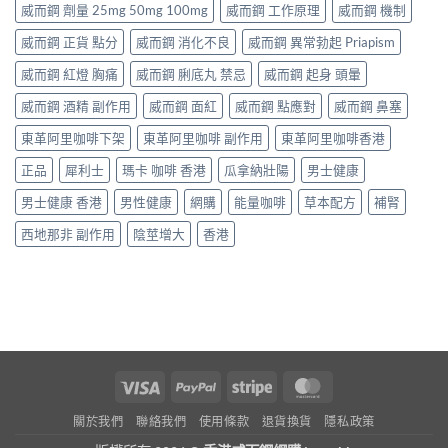
威而鋼 劑量 25mg 50mg 100mg
威而鋼 工作原理
威而鋼 機制
威而鋼 正貨 點分
威而鋼 消化不良
威而鋼 異常勃起 Priapism
威而鋼 紅燈 胸痛
威而鋼 脷底丸 禁忌
威而鋼 起身 頭暈
威而鋼 酒精 副作用
威而鋼 面紅
威而鋼 點應對
威而鋼 鼻塞
東革阿里咖啡下架
東革阿里咖啡 副作用
東革阿里咖啡香港
正品
犀利士
瑪卡 咖啡 香港
瓜拿納壯陽
男士健康
男士健康 香港
男性健康
網購
能量咖啡
草本配方
補腎
西地那非 副作用
陰莖增大
香港
Visa
PayPal
Stripe
MasterCard
關於我們
聯絡我們
使用條款
退貨換貨
隱私政策