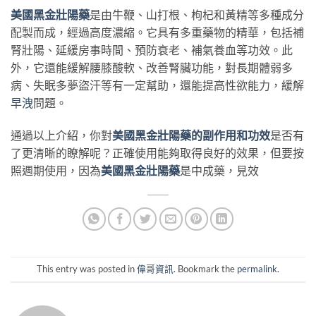
美國黑金壯陽藥
是由牛鞭、山打根、枸杞和黃精等多種成分
配製而成，經過高度濃縮。它具有多重藥物的精華，包括補
腎壯陽、延緩房事時間、預防衰老、補氣養血等功效。此
外，它還能緩解腰膝酸軟、改善腎臟功能，對長期體弱多
病、失眠多夢盜汗等有一定幫助，還能提高性欲能力，緩解
早洩
問題。
通過以上介紹，你對
美國黑金壯陽藥的副作用和功效
是否有
了更清晰的瞭解呢？正確使用能夠取得良好的效果，但要按
照週期使用，因為
美國黑金壯陽藥
是中成藥，見效
This entry was posted in
偉哥資訊
. Bookmark the
permalink
.