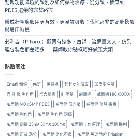
勃起功能障礙的類別及如何藥物治療：從分類、篩查到
PDE5 選藥的完整路徑
樂威壯空腹服用更有效、更易被吸收：伐地那非的高脂影響
與服用時機
必利吉（P-Force）假藥有幾多？直講：流通量太大，仿到
連包裝色都差唔多——藥師教你點樣唔好做冤大頭
熱點關注
Ernafil 價錢
伟哥
保健品
勃起功能障礙
印度學名藥
喜 健 飛 副作用
增大膠囊
壯陽藥
威而鋼
威而鋼 HK-XXXXX
威而鋼 NO cGMP PDE5
威而鋼 低血壓
威而鋼 偏藍 視覺
威而鋼 副作用
威而鋼 副作用 頭痛
威而鋼 劑量 25mg 50mg 100mg
威而鋼 工作原理
威而鋼 機制
威而鋼 正貨 點分
威而鋼 消化不良
威而鋼 異常勃起 Priapism