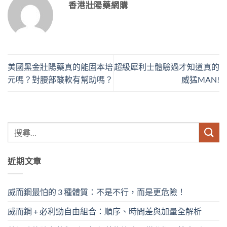
香港壯陽藥網購
美國黑金壯陽藥真的能固本培
超級犀利士體驗過才知道真的
元嗎？對腰部酸軟有幫助嗎？
威猛MAN!
近期文章
威而鋼最怕的 3 種體質：不是不行，而是更危險！
威而鋼 + 必利勁自由組合：順序、時間差與加量全解析