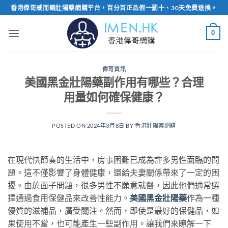
Skip
香港偉哥威而鋼壯陽藥網購平台，百分百正品假一罰十、30天免費退換。
to
content
0
偉哥資訊
美國黑金壯陽藥副作用有哪些？合理
用量如何確保健康？
POSTED ON
2024年3月8日
BY
香港壯陽藥網購
在現代快節奏的生活中，房事困難已成為許多男性面臨的問
題。這不僅影響了身體健康，還給夫妻關係帶來了一定的困
擾。由於面子問題，很多男性不願意就醫，因此他們通常選
擇通過食用保健品來改善性能力。
美國黑金壯陽藥
作為一種
優質的滋補品，廣受關注。然而，即使是最好的保健品，如
果使用不當，也可能產生一些副作用。讓我們來瞭解一下