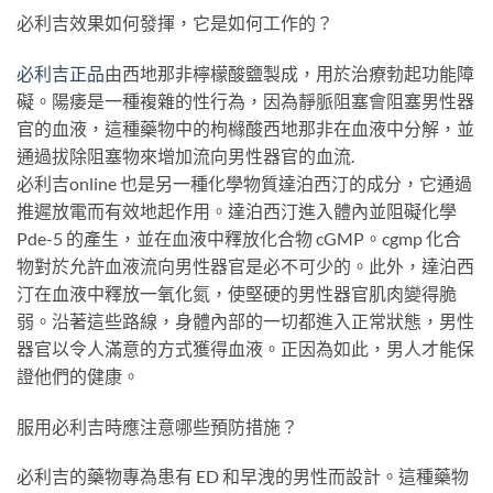
必利吉效果如何發揮，它是如何工作的？
必利吉正品
由西地那非檸檬酸鹽製成，用於治療勃起功能障
礙。陽痿是一種複雜的性行為，因為靜脈阻塞會阻塞男性器
官的血液，這種藥物中的枸櫞酸西地那非在血液中分解，並
通過拔除阻塞物來增加流向男性器官的血流.
必利吉online 也是另一種化學物質達泊西汀的成分，它通過
推遲放電而有效地起作用。達泊西汀進入體內並阻礙化學
Pde-5 的產生，並在血液中釋放化合物 cGMP。cgmp 化合
物對於允許血液流向男性器官是必不可少的。此外，達泊西
汀在血液中釋放一氧化氮，使堅硬的男性器官肌肉變得脆
弱。沿著這些路線，身體內部的一切都進入正常狀態，男性
器官以令人滿意的方式獲得血液。正因為如此，男人才能保
證他們的健康。
服用必利吉時應注意哪些預防措施？
必利吉的藥物專為患有 ED 和早洩的男性而設計。這種藥物