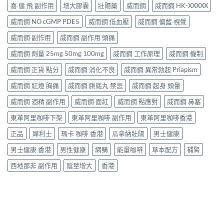
喜 健 飛 副作用
增大膠囊
壯陽藥
威而鋼
威而鋼 HK-XXXXX
威而鋼 NO cGMP PDE5
威而鋼 低血壓
威而鋼 偏藍 視覺
威而鋼 副作用
威而鋼 副作用 頭痛
威而鋼 劑量 25mg 50mg 100mg
威而鋼 工作原理
威而鋼 機制
威而鋼 正貨 點分
威而鋼 消化不良
威而鋼 異常勃起 Priapism
威而鋼 紅燈 胸痛
威而鋼 脷底丸 禁忌
威而鋼 起身 頭暈
威而鋼 酒精 副作用
威而鋼 面紅
威而鋼 點應對
威而鋼 鼻塞
東革阿里咖啡下架
東革阿里咖啡 副作用
東革阿里咖啡香港
正品
犀利士
瑪卡 咖啡 香港
瓜拿納壯陽
男士健康
男士健康 香港
男性健康
網購
能量咖啡
草本配方
補腎
西地那非 副作用
陰莖增大
香港