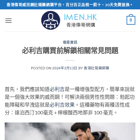
Skip
香港偉哥威而鋼壯陽藥網購平台，百分百正品假一罰十、30天免費退換。
to
content
0
偉哥資訊
必利吉購買前解鎖相關常見問題
POSTED ON
2024年3月13日
BY
香港壯陽藥網購
首先，我們應該知道
必利吉
是一種增強型配方，簡單來說就
是一個強大效果的威而鋼！可解決兩個男性性問題：勃起功
能障礙和早洩這就是
必利吉效果
。這種藥物有兩種活性成
分：達泊西汀100毫克 + 檸檬酸西地那非 100 毫克。