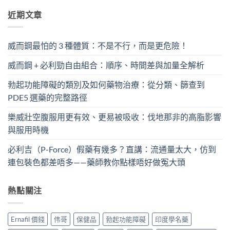
近期文章
威而鋼最怕的 3 種體質：不是不行，而是更危險！
威而鋼 + 必利勁自由組合：順序、時間差與加量全解析
勃起功能障礙的類別及如何藥物治療：從分類、篩查到
PDE5 選藥的完整路徑
樂威壯空腹服用更有效、更易被吸收：伐地那非的高脂影響
與服用時機
必利吉（P-Force）假藥有幾多？直講：流通量太大，仿到
連包裝色都差唔多——藥師教你點樣唔好做冤大頭
熱點關注
Ernafil 價錢
伟哥
保健品
勃起功能障礙
印度學名藥