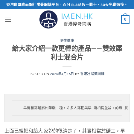
Skip
香港偉哥威而鋼壯陽藥網購平台，百分百正品假一罰十、30天免費退換。
to
content
0
男性健康
給大家介紹一款更棒的產品——雙效犀
利士混合片
POSTED ON
2024年4月16日
BY
香港壯陽藥網購
  早瀉和都是屬於障礙一種，許多人都把與早 瀉相提並論。的癥 狀：
上面已經把和給大 家說的很清楚了，其實相當於礦工，早