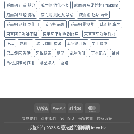
威而鋼 正貨 點分
威而鋼 消化不良
威而鋼 異常勃起 Priapism
威而鋼 紅燈 胸痛
威而鋼 脷底丸 禁忌
威而鋼 起身 頭暈
威而鋼 酒精 副作用
威而鋼 面紅
威而鋼 點應對
威而鋼 鼻塞
東革阿里咖啡下架
東革阿里咖啡 副作用
東革阿里咖啡香港
正品
犀利士
瑪卡 咖啡 香港
瓜拿納壯陽
男士健康
男士健康 香港
男性健康
網購
能量咖啡
草本配方
補腎
西地那非 副作用
陰莖增大
香港
Visa
PayPal
Stripe
MasterCard
關於我們
聯絡我們
使用條款
退貨換貨
隱私政策
版權所有 2026 ©
香港威而鋼網購 imen.hk