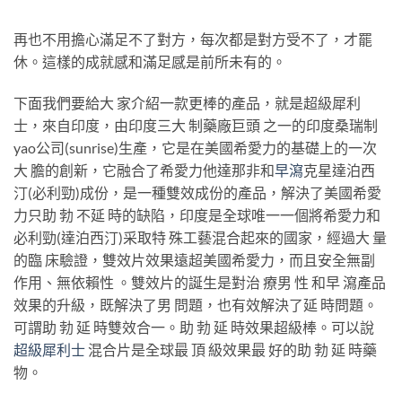
再也不用擔心滿足不了對方，每次都是對方受不了，才罷
休。這樣的成就感和滿足感是前所未有的。
下面我們要給大 家介紹一款更棒的產品，就是超級犀利
士，來自印度，由印度三大 制藥廠巨頭 之一的印度桑瑞制
yao公司(sunrise)生產，它是在美國希愛力的基礎上的一次
大 膽的創新，它融合了希愛力他達那非和
早瀉
克星達泊西
汀(必利勁)成份，是一種雙效成份的產品，解決了美國希愛
力只助 勃 不延 時的缺陷，印度是全球唯一一個將希愛力和
必利勁(達泊西汀)采取特 殊工藝混合起來的國家，經過大 量
的臨 床驗證，雙效片效果遠超美國希愛力，而且安全無副
作用、無依賴性 。雙效片的誕生是對治 療男 性 和早 瀉產品
效果的升級，既解決了男 問題，也有效解決了延 時問題。
可謂助 勃 延 時雙效合一。助 勃 延 時效果超級棒。可以說
超級犀利士
混合片是全球最 頂 級效果最 好的助 勃 延 時藥
物。