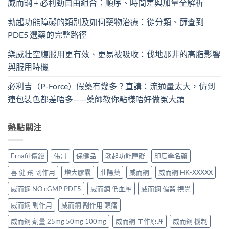
威而鋼 + 必利勁自由組合：順序、時間差與加量全解析
勃起功能障礙的類別及如何藥物治療：從分類、篩查到
PDE5 選藥的完整路徑
樂威壯空腹服用更有效、更易被吸收：伐地那非的高脂影響
與服用時機
必利吉（P-Force）假藥有幾多？直講：流通量太大，仿到
連包裝色都差唔多——藥師教你點樣唔好做冤大頭
熱點關注
Ernafil 價錢
伟哥
保健品
勃起功能障礙
印度學名藥
喜 健 飛 副作用
增大膠囊
壯陽藥
威而鋼
威而鋼 HK-XXXXX
威而鋼 NO cGMP PDE5
威而鋼 低血壓
威而鋼 偏藍 視覺
威而鋼 副作用
威而鋼 副作用 頭痛
威而鋼 劑量 25mg 50mg 100mg
威而鋼 工作原理
威而鋼 機制