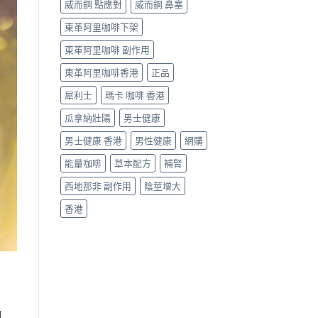
威而鋼 點應對
威而鋼 鼻塞
東革阿里咖啡下架
東革阿里咖啡 副作用
東革阿里咖啡香港
正品
犀利士
瑪卡 咖啡 香港
瓜拿納壯陽
男士健康
男士健康 香港
男性健康
網購
能量咖啡
草本配方
補腎
西地那非 副作用
陰莖增大
香港
用