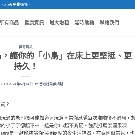
、30天免費退換。
所有商品
健康資訊
增大增粗
延時助勃
聯絡我們
偉哥資訊
gra，讓你的「小鳥」在床上更堅挺、更
持久！
D ON
2024年6月14日
BY
香港壯陽藥網購
購買？
國玩過的老司機可能知道這玩意。當你感覺每次啪啪後不過癮，
的小丁丁卻起不來，這是你bo起不夠硬。強烈推薦泰國果凍
amagra是一款能夠讓你保持硬度的夜生活神器。在泰國很常見，