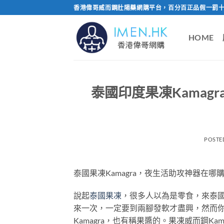
Skip
香港偉哥威而鋼壯陽藥網購平台，百分百正品假一罰十
to
content
HOME
泰國印度果凍Kama
POSTE
泰國果凍Kamagra，夜生活助攻神器在哪
說起
泰國果凍
，很多人以為是零食，來泰
來一次，一定要到兩腳發軟才盡興，然而你
Kamagra，也有稱果醬的。果凍威而鋼K