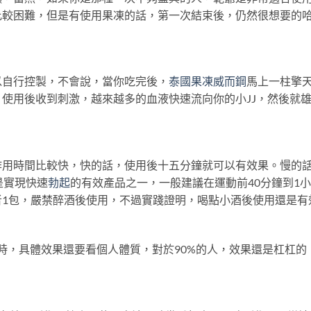
比較困難，但是有使用果凍的話，第一次結束後，仍然很想要的
以自行控製，不會說，當你吃完後，
泰國果凍威而鋼
馬上一柱擎
使用後收到刺激，越來越多的血液快速流向你的小JJ，然後就
作用時間比較快，快的話，使用後十五分鐘就可以有效果。慢的
a是實現快速
勃起
的有效產品之一，一般建議在運動前40分鐘到1
者1包，嚴禁醉酒後使用，不過實踐證明，喝點小酒後使用還是有
小時，具體效果還要看個人體質，對於90%的人，效果還是杠杠的