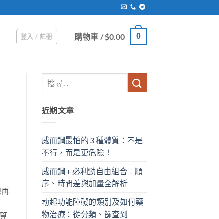
購物車 /
$
0.00
0
登入 / 註冊
近期文章
威而鋼最怕的 3 種體質：不是
不行，而是更危險！
威而鋼 + 必利勁自由組合：順
序、時間差與加量全解析
想再
勃起功能障礙的類別及如何藥
物治療：從分類、篩查到
也算