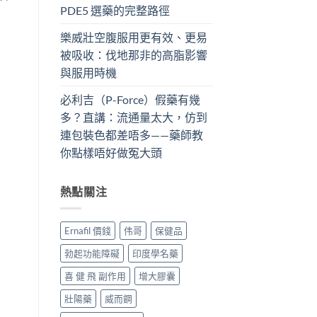
PDE5 選藥的完整路徑
樂威壯空腹服用更有效、更易
被吸收：伐地那非的高脂影響
與服用時機
必利吉（P-Force）假藥有幾
多？直講：流通量太大，仿到
連包裝色都差唔多——藥師教
你點樣唔好做冤大頭
熱點關注
Ernafil 價錢
伟哥
保健品
勃起功能障礙
印度學名藥
喜 健 飛 副作用
增大膠囊
壯陽藥
威而鋼