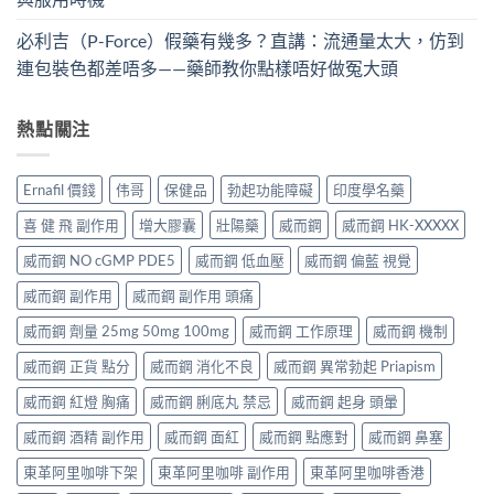
必利吉（P-Force）假藥有幾多？直講：流通量太大，仿到
連包裝色都差唔多——藥師教你點樣唔好做冤大頭
熱點關注
Ernafil 價錢
伟哥
保健品
勃起功能障礙
印度學名藥
喜 健 飛 副作用
增大膠囊
壯陽藥
威而鋼
威而鋼 HK-XXXXX
威而鋼 NO cGMP PDE5
威而鋼 低血壓
威而鋼 偏藍 視覺
威而鋼 副作用
威而鋼 副作用 頭痛
威而鋼 劑量 25mg 50mg 100mg
威而鋼 工作原理
威而鋼 機制
威而鋼 正貨 點分
威而鋼 消化不良
威而鋼 異常勃起 Priapism
威而鋼 紅燈 胸痛
威而鋼 脷底丸 禁忌
威而鋼 起身 頭暈
威而鋼 酒精 副作用
威而鋼 面紅
威而鋼 點應對
威而鋼 鼻塞
東革阿里咖啡下架
東革阿里咖啡 副作用
東革阿里咖啡香港