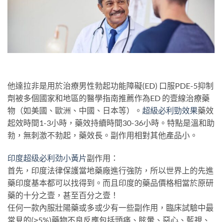
他達拉非是用於治療男性勃起功能障礙(ED) 口服PDE-5抑制
劑被多個國家和地區的醫學指南推薦作為ED 的壹線治療藥
物（如美國、歐洲、中國、日本等）。
超級必利勁效果
藥效
起效時間1-3小時，藥效持續時間30-36小時。特點是溫和助
勃，無刺激不勃起，藥效長。副作用相對其他產品小。
印度超级必利劲小黃片
副作用：
首先，印度法律保護當地藥廠進行強防，所以世界上的先進
藥印度基本都可以找得到。而且印度的藥品價格相當於原研
藥的十分之壹，甚至百分之壹！
任何一款內服壯陽藥或多或少有一些副作用，臨床試驗中最
常見的(≥5%)藥物不良反應包括頭痛、眩暈、惡心、藍視、