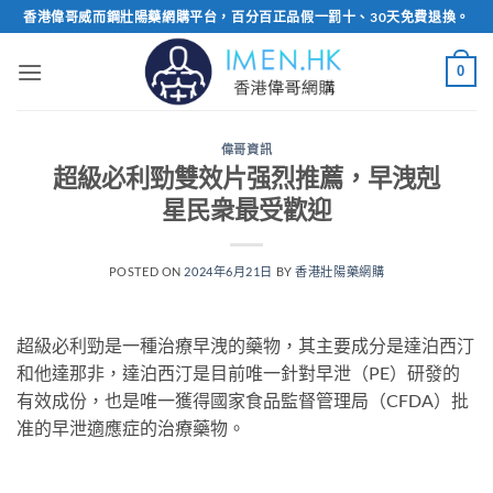
Skip
香港偉哥威而鋼壯陽藥網購平台，百分百正品假一罰十、30天免費退換。
to
content
0
偉哥資訊
超級必利勁雙效片强烈推薦，早洩剋
星民衆最受歡迎
POSTED ON
2024年6月21日
BY
香港壯陽藥網購
超級必利勁是一種治療早洩的藥物，其主要成分是達泊西汀
和他達那非，達泊西汀是目前唯一針對早泄（PE）研發的
有效成份，也是唯一獲得國家食品監督管理局（CFDA）批
准的早泄適應症的治療藥物。