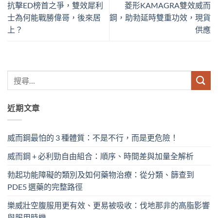
抗擊ED榜首之爭，雙效犀利
菱形KAMAGRA雙效威而
士為何能戰勝偉哥，後來居
鋼，助勃延時雙重功效，現貨
上？
供應
近期文章
威而鋼最怕的 3 種體質：不是不行，而是更危險！
威而鋼 + 必利勁自由組合：順序、時間差與加量全解析
勃起功能障礙的類別及如何藥物治療：從分類、篩查到
PDE5 選藥的完整路徑
樂威壯空腹服用更有效、更易被吸收：伐地那非的高脂影響
與服用時機