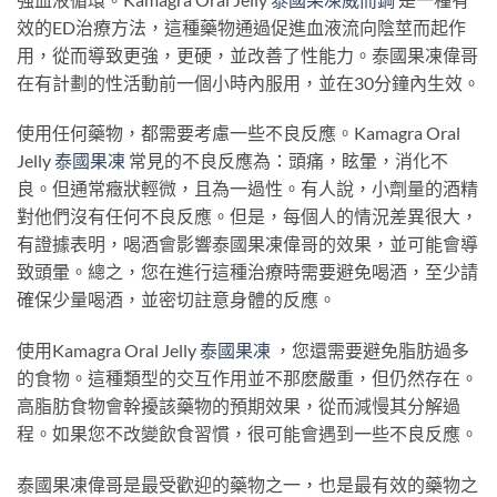
效的ED治療方法，這種藥物通過促進血液流向陰莖而起作
用，從而導致更強，更硬，並改善了性能力。泰國果凍偉哥
在有計劃的性活動前一個小時內服用，並在30分鐘內生效。
使用任何藥物，都需要考慮一些不良反應。Kamagra Oral
Jelly
泰國果凍
常見的不良反應為：頭痛，眩暈，消化不
良。但通常癥狀輕微，且為一過性。有人說，小劑量的酒精
對他們沒有任何不良反應。但是，每個人的情況差異很大，
有證據表明，喝酒會影響泰國果凍偉哥的效果，並可能會導
致頭暈。總之，您在進行這種治療時需要避免喝酒，至少請
確保少量喝酒，並密切註意身體的反應。
使用Kamagra Oral Jelly
泰國果凍
，您還需要避免脂肪過多
的食物。這種類型的交互作用並不那麽嚴重，但仍然存在。
高脂肪食物會幹擾該藥物的預期效果，從而減慢其分解過
程。如果您不改變飲食習慣，很可能會遇到一些不良反應。
泰國果凍偉哥是最受歡迎的藥物之一，也是最有效的藥物之