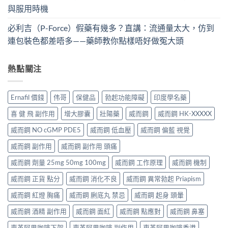
與服用時機
必利吉（P-Force）假藥有幾多？直講：流通量太大，仿到
連包裝色都差唔多——藥師教你點樣唔好做冤大頭
熱點關注
Ernafil 價錢
伟哥
保健品
勃起功能障礙
印度學名藥
喜 健 飛 副作用
增大膠囊
壯陽藥
威而鋼
威而鋼 HK-XXXXX
威而鋼 NO cGMP PDE5
威而鋼 低血壓
威而鋼 偏藍 視覺
威而鋼 副作用
威而鋼 副作用 頭痛
威而鋼 劑量 25mg 50mg 100mg
威而鋼 工作原理
威而鋼 機制
威而鋼 正貨 點分
威而鋼 消化不良
威而鋼 異常勃起 Priapism
威而鋼 紅燈 胸痛
威而鋼 脷底丸 禁忌
威而鋼 起身 頭暈
威而鋼 酒精 副作用
威而鋼 面紅
威而鋼 點應對
威而鋼 鼻塞
東革阿里咖啡下架
東革阿里咖啡 副作用
東革阿里咖啡香港