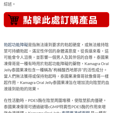
綜述。
勃起功能障礙
是指無法達到要求的勃起硬度，或無法維持陰
莖可持續勃起，滿足性伴侶的身體滿意度。從長遠來看，這
可能會令人沮喪，並影響一個男人及其伴侶的自尊。泰國果
凍偉哥是一種有時用於勃起功能障礙的藥物，Kamagra Oral
Jelly泰國果凍包含一種稱為“枸櫞酸西地那非”的活性成分。
當人們無法獲得或保持勃起時，泰國果凍偉哥就像偉哥一樣
起作用，Kamagra Oral Jelly泰國果凍旨在增加流向陰莖的血
液達到助勃的效果。
在性活動時，PDE5酶在陰莖周圍堆積，使陰莖肌肉僵硬。
泰國果凍偉哥可通過破壞cGMP特異性PDE5酶的作用來增
強血液循環。Kamagra Oral Jelly
泰國果凍威而鋼
是一種有