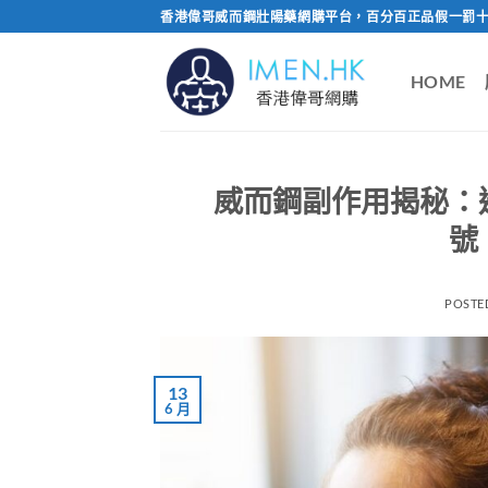
Skip
香港偉哥威而鋼壯陽藥網購平台，百分百正品假一罰十
to
content
HOME
威而鋼副作用揭秘：
號
POSTE
13
6 月