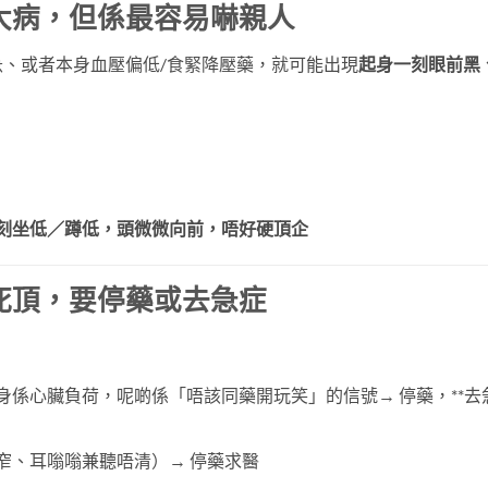
大病，但係最容易嚇親人
、或者本身血壓偏低/食緊降壓藥，就可能出現
起身一刻眼前黑
刻坐低／蹲低，頭微微向前，唔好硬頂企
死頂，要停藥或去急症
：
身係心臟負荷，呢啲係「唔該同藥開玩笑」的信號→ 停藥，**去
窄、耳嗡嗡兼聽唔清）→ 停藥求醫