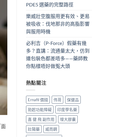
PDE5 選藥的完整路徑
樂威壯空腹服用更有效、更易
被吸收：伐地那非的高脂影響
與服用時機
必利吉（P-Force）假藥有幾
多？直講：流通量太大，仿到
連包裝色都差唔多——藥師教
你點樣唔好做冤大頭
熱點關注
Ernafil 價錢
伟哥
保健品
勃起功能障礙
印度學名藥
喜 健 飛 副作用
增大膠囊
「面
壯陽藥
威而鋼