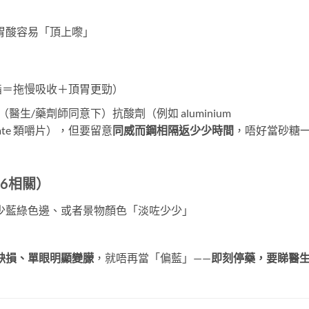
胃酸容易「頂上嚟」
脂＝拖慢吸收＋頂胃更勁）
生/藥劑師同意下）抗酸劑（例如 aluminium
rbonate 類嚼片），但要留意
同威而鋼相隔返少少時間
，唔好當砂糖
6相關）
少藍綠色邊、或者景物顏色「淡咗少少」
缺損、單眼明顯變朦
，就唔再當「偏藍」——
即刻停藥，要睇醫