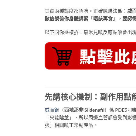
其實兩種態度都唔啱。正確嘅睇法係：
威
數信號係你身體講緊「唔該再食」，要認
以下同你逐樣拆：最常見嘅反應點解會出
先講核心機制：副作用點
威而鋼
（
西地那非 Sildenafil
）係 PDE5
「只鬆陰莖」，所以周邊血管都會受到影響
張」相關嘅正常副產品。