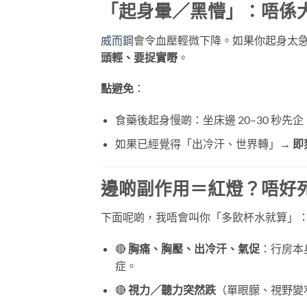
「起身暈／黑懵」：唔係
威而鋼
會令血壓輕微下降。如果你起身太急
頭輕、要捉實嘢
。
點避免
：
食藥後起身慢啲：坐床邊 20–30 秒先企
如果已經覺得「出冷汗、世界轉」→
即
邊啲副作用＝紅燈？唔好
下面呢啲，我唔會叫你「多飲杯水就算」
🔴
胸痛、胸壓、出冷汗、氣促
：行房本
症。
🔴
視力／聽力突然跌
（單眼朦、視野變