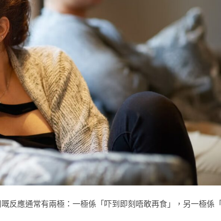
用嘅反應通常有兩極：一極係「吓到即刻唔敢再食」，另一極係