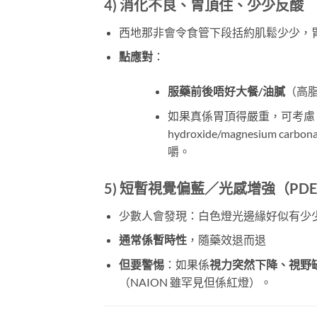
4)
消化不良、胃頂住、少少反酸
西地那非會令食管下段括約肌鬆少少，
點應對
：
服藥前後唔好大餐/油膩
（高
如果真係胃頂得嚴重，可考慮（醫
hydroxide/magnesium ca
嚼。
5)
短暫視覺偏藍／光感增強（PDE
少數人會發現：白色燈光邊緣好似有少
通常係暫時性
，隨藥效退而退
但要警惕
：如果係
視力突然下降、視野
（NAION 雖罕見但係紅燈）。