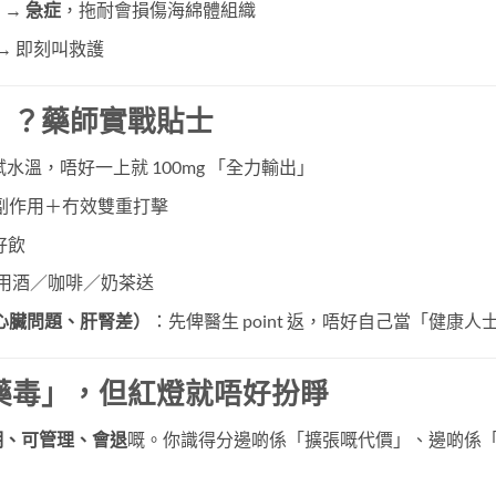
）→
急症
，拖耐會損傷海綿體組織
→ 即刻叫救護
」？藥師實戰貼士
試水溫，唔好一上就 100mg 「全力輸出」
副作用＋冇效雙重打擊
好飲
唔好用酒／咖啡／奶茶送
心臟問題、肝腎差）
：先俾醫生 point 返，唔好自己當「健康人
藥毒」，但紅燈就唔好扮睜
期、可管理、會退
嘅。你識得分邊啲係「擴張嘅代價」、邊啲係