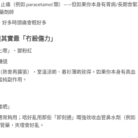
止痛（例如 paracetamol 類）——但如果你本身有胃病/長期食
藥劑師
，好多時頭痛會輕好多
，但其實最「冇殺傷力」
上嚟」、變粉紅
個鐘退
（熱會再擴張），室溫涼啲、着衫薄啲就得。如果你本身有高血
當純副作用。
塞晒」
通常夠用；唔好亂用那些「即刻通」嘅強效收血管鼻水劑（例如
局部血管藥，夾埋會好亂。