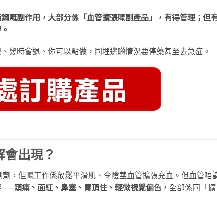
而鋼嘅副作用，大部分係「血管擴張嘅副產品」，有得管理；但
得。
現、幾時會退、你可以點做，同埋邊啲情況要停藥甚至去急症。
解會出現？
 抑制劑，佢嘅工作係放鬆平滑肌、令陰莖血管擴張充血。但血管唔
——
頭痛、面紅、鼻塞、胃頂住、輕微視覺偏色
，全部係同「擴