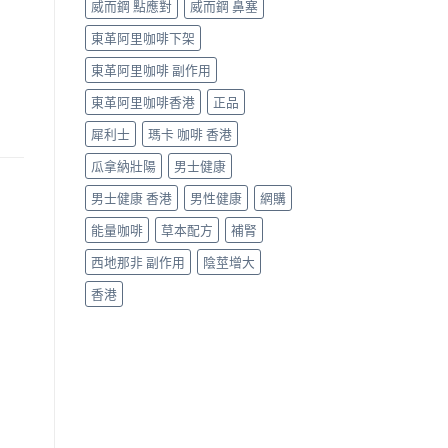
威而鋼 點應對
威而鋼 鼻塞
東革阿里咖啡下架
東革阿里咖啡 副作用
東革阿里咖啡香港
正品
犀利士
瑪卡 咖啡 香港
瓜拿納壯陽
男士健康
男士健康 香港
男性健康
網購
能量咖啡
草本配方
補腎
西地那非 副作用
陰莖增大
香港