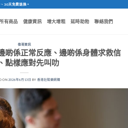
、30天免費退換。
所有商品
健康資訊
增大增粗
延時助勃
聯絡我們
偉哥資訊
邊啲係正常反應、邊啲係身體求救信
、點樣應對先叫叻
D ON
2026年6月13日
BY
香港壯陽藥網購