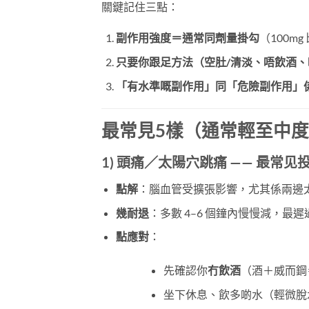
關鍵記住三點：
副作用強度＝通常同劑量掛勾
（100mg
只要你跟足方法（空肚/清淡、唔飲酒
「有水準嘅副作用」同「危險副作用」
最常見5樣（通常輕至中
1)
頭痛／太陽穴跳痛
​ —— 最常见
點解
：腦血管受擴張影響，尤其係兩邊
幾耐退
：多數 4–6 個鐘內慢慢減，最
點應對
：
先確認你
冇飲酒
（酒＋威而鋼
坐下休息、飲多啲水（輕微脫