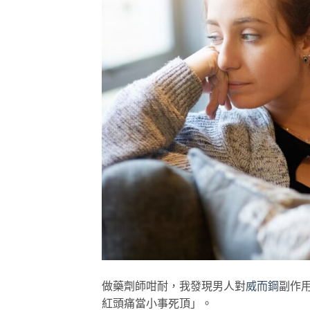
做藥劑師咁耐，我發現男人對
威而鋼
副作
紅頭痛當小事死頂」。