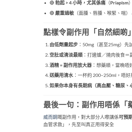
🔴
勃起 > 4 小時，尤其係痛
（
Priapism
🔴
嚴重過敏
（面腫、唇腫、喉緊、喘）
點樣令副作用「自然細啲
由低劑量起步
：50mg（甚至25mg）先
空肚或清淡最順
：打邊爐／燒肉後食＝
酒精 = 副作用放大器
：想藥順，當晚唔
送藥用清水
：一杯約 200–250ml，
如果你本身有長期病（高血壓、糖尿、
最後一句：副作用唔係「
威而鋼
嘅副作用，對大部分人嚟講係
可預
血管求救」，先至叫真正用得安全