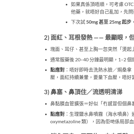
如果真係頂唔順，可考慮 OTC 
他藥，就唔好自己亂加，先問
下次試
50mg 甚至 25mg 起步
2)
面紅、耳根發熱
​ —— 最顯眼
塊面、耳仔、甚至上胸一忽突然「燙起
通常服藥後 20–40 分鐘最明顯，1–2 
點應對
：唔好即時去洗熱水臉／焗桑拿
壓，面紅持續兼暈，要量下血壓，唔好
3)
鼻塞、鼻頂住／流透明清涕
鼻黏膜血管擴張＝好似「冇感冒但個鼻
點應對
：生理鹽水鼻噴霧（海水噴鼻）
oxymetazoline 類），因為佢哋係