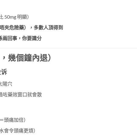
 比 50mg 明顯）
、唔夾危險藥），多數人頂得到
係兩回事，你要識分
度，幾個鐘內退）
投诉
太陽穴
遲過咗藥效窗口就會散
＝頭痛加倍）
水會令頭痛更煩）