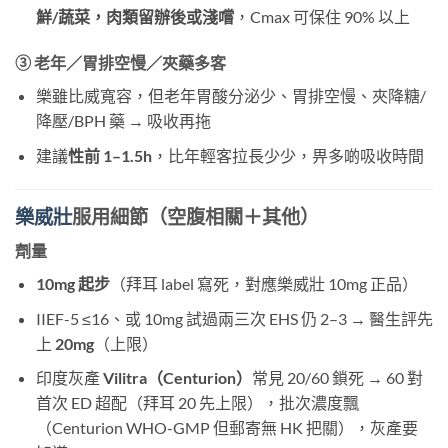
鮮/蔬菜，肉類留辦後或淺嚐
，Cmax 可保住 90% 以上
③ 老年／胃排空慢／夾藥多客
樂雖比威寬容，但老年胃酸分泌少、胃排空慢、夾降糖/
降壓/BPH 藥 → 吸收再拖
建議
性前 1–1.5h
，比年輕客拉長少少，畀多啲吸收時間
樂威壯
服用細節（空腹相關＋其他）
劑量
10mg 起步
（拜耳 label 寫死，對應樂威壯 10mg 正品）
IIEF-5 ≤16、或 10mg 試過兩三次 EHS 仍 2–3 → 醫生評先
上
20mg
（上限）
印度灰產
Vilitra（Centurion）
常見 20/60 鎖死 → 60 對
首次 ED 超配（拜耳 20 先上限），批次濃度飄
（Centurion WHO-GMP 但郵寄無 HK 把關），灰產要