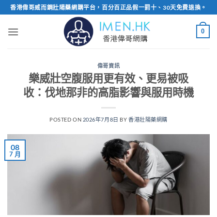
Skip
香港偉哥威而鋼壯陽藥網購平台，百分百正品假一罰十、30天免費退換。
to
content
0
偉哥資訊
樂威壯空腹服用更有效、更易被吸
收：伐地那非的高脂影響與服用時機
POSTED ON
2026年7月8日
BY
香港壯陽藥網購
08
7 月