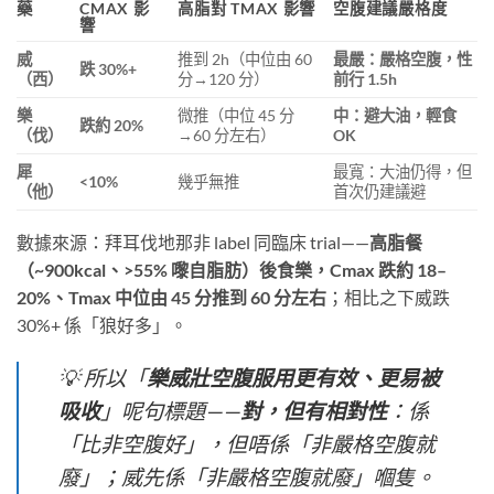
藥
CMAX 影
高脂對 TMAX 影響
空腹建議嚴格度
響
威
推到 2h（中位由 60
最嚴：嚴格空腹，性
跌 30%+
（西）
分→120 分）
前行 1.5h
樂
微推（中位 45 分
中：避大油，輕食
跌約 20%
（伐）
→60 分左右）
OK
犀
最寬：大油仍得，但
<10%
幾乎無推
（他）
首次仍建議避
數據來源：拜耳伐地那非 label 同臨床 trial——
高脂餐
（~900kcal、>55% 嚟自脂肪）後食樂，Cmax 跌約 18–
20%、Tmax 中位由 45 分推到 60 分左右
；相比之下威跌
30%+ 係「狼好多」。
💡 所以「
樂威壯空腹服用更有效、更易被
吸收
」呢句標題——
對，但有相對性
：係
「比非空腹好」，但唔係「非嚴格空腹就
廢」；威先係「非嚴格空腹就廢」嗰隻。