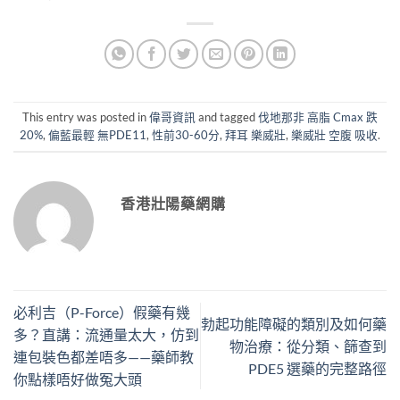
This entry was posted in
偉哥資訊
and tagged
伐地那非 高脂 Cmax 跌
20%
,
偏藍最輕 無PDE11
,
性前30-60分
,
拜耳 樂威壯
,
樂威壯 空腹 吸收
.
香港壯陽藥網購
必利吉（P-Force）假藥有幾
勃起功能障礙的類別及如何藥
多？直講：流通量太大，仿到
物治療：從分類、篩查到
連包裝色都差唔多——藥師教
PDE5 選藥的完整路徑
你點樣唔好做冤大頭