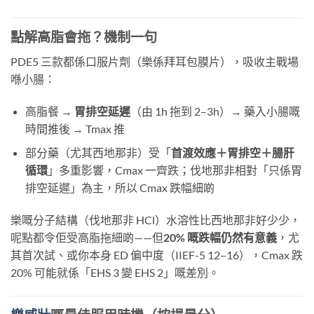
點解高脂會拖？機制一句
PDE5 三款都係口服片劑（樂係拜耳包膜片），吸收主戰場
喺小腸：
高脂餐 →
胃排空延遲
（由 1h 拖到 2–3h）→ 藥入小腸嘅
時間推後 → Tmax 推
部分藥（尤其西地那非）受「
首渡效應＋胃排空＋腸肝
循環
」多重影響，Cmax 一齊跌；伐地那非相對「只係胃
排空延遲」為主，所以 Cmax 跌幅細啲
樂嘅分子結構（伐地那非 HCl）水溶性比西地那非好少少，
呢點都令佢受高脂拖細啲——但
20% 嘅跌幅仍然有意義
，尤
其首次試、或你本身 ED 偏中度（IIEF-5 12–16），Cmax 跌
20% 可能就係「EHS 3 變 EHS 2」嘅差別。