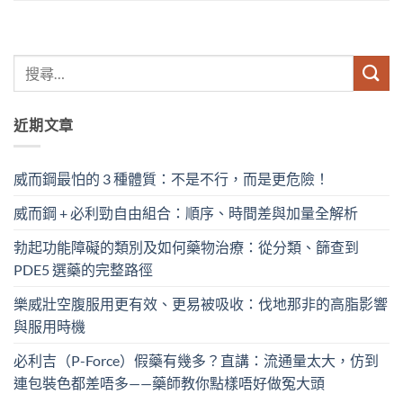
近期文章
威而鋼最怕的 3 種體質：不是不行，而是更危險！
威而鋼 + 必利勁自由組合：順序、時間差與加量全解析
勃起功能障礙的類別及如何藥物治療：從分類、篩查到
PDE5 選藥的完整路徑
樂威壯空腹服用更有效、更易被吸收：伐地那非的高脂影響
與服用時機
必利吉（P-Force）假藥有幾多？直講：流通量太大，仿到
連包裝色都差唔多——藥師教你點樣唔好做冤大頭