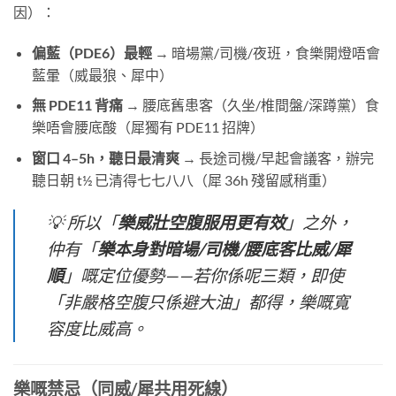
因）：
偏藍（PDE6）最輕
​ → 暗場黨/司機/夜班，食樂開燈唔會
藍暈（威最狼、犀中）
無 PDE11 背痛
​ → 腰底舊患客（久坐/椎間盤/深蹲黨）食
樂唔會腰底酸（犀獨有 PDE11 招牌）
窗口 4–5h，聽日最清爽
​ → 長途司機/早起會議客，辦完
聽日朝 t½ 已清得七七八八（犀 36h 殘留感稍重）
💡 所以「
樂威壯空腹服用更有效
」之外，
仲有「
樂本身對暗場/司機/腰底客比威/犀
順
」嘅定位優勢——若你係呢三類，即使
「非嚴格空腹只係避大油」都得，樂嘅寬
容度比威高。
樂嘅禁忌（同威/犀共用死線）