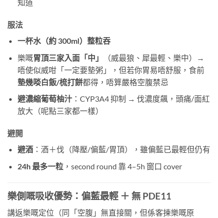
知道
服法
一杯水（約 300ml）整粒吞
樂嘅
胃頂三家入面「中」
（威最狼、犀最輕、樂中）→
唔使似威咁「一定要墊粥」，但若你胃易唔舒服，食前
墊幾啖白飯/梳打餅
都得，唔算嚴格空腹禁忌
避濃縮葡萄柚汁
：CYP3A4 抑制 → 伐濃度飆，頭痛/面紅
放大（呢點三家都一樣）
避開
避酒
：酒＋伐（降壓/偏藍/胃頂），雖偏藍已最輕但仍有
24h 最多一粒
，second round 靠 4–5h 窗口 cover
樂側嘅吸收優勢：偏藍最輕 ＋ 無 PDE11
講返樂嘅定位（同「空腹」無直接關，但係客揀樂嘅原