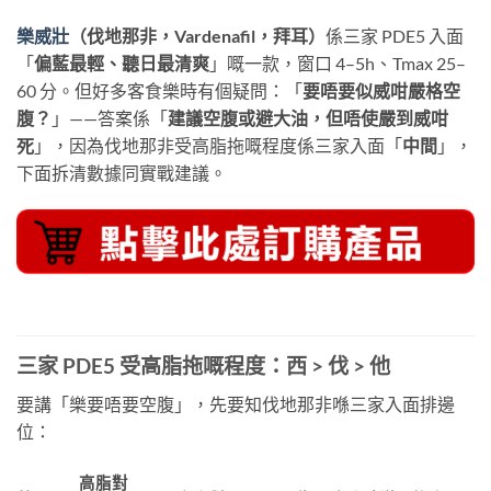
樂威壯
（伐地那非，Vardenafil，拜耳）
係三家 PDE5 入面
「
偏藍最輕、聽日最清爽
」嘅一款，窗口 4–5h、Tmax 25–
60 分。但好多客食樂時有個疑問：「
要唔要似威咁嚴格空
腹？
」——答案係「
建議空腹或避大油，但唔使嚴到威咁
死
」，因為伐地那非受高脂拖嘅程度係三家入面「
中間
」，
下面拆清數據同實戰建議。
三家 PDE5 受高脂拖嘅程度：西 > 伐 > 他
要講「樂要唔要空腹」，先要知伐地那非喺三家入面排邊
位：
高脂對