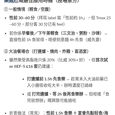
樂威壯
嘅最佳服用時機（按場景分）
① 一般情境（輕食 / 空腹）
性前 30–60 分
（拜耳 label 寫「性前約 1h」，但 Tmax 25
–60 分，部分客 30 分已有 feel）
若你係
早餐後／下午茶輕食（三文治、粥粉、沙律）
→
直接性前 1h 食就得，唔使刻意餓 4h 先食（威先要）
② 大油餐場合（打邊爐、燒肉、炸雞、喜酒宴）
雖然樂受高脂拖只係 20%（比威 30%+ 好），但
首次試
or IIEF-5 ≤16 客
仍建議：
打邊爐前 1.5h 先食樂
​ → 趁胃未入大油前藥已
入小腸吸收咗大半，辦時濃度已過峰
或
打完邊爐、等 2h 後再食樂辦
​ → 但咁樣「食
完就想辦」嘅興致可能過咗
折衷做法（常見）：
性前 1.5h 食樂 ＋ 宴會先點轻食/海