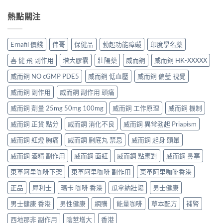
熱點關注
Ernafil 價錢
伟哥
保健品
勃起功能障礙
印度學名藥
喜 健 飛 副作用
增大膠囊
壯陽藥
威而鋼
威而鋼 HK-XXXXX
威而鋼 NO cGMP PDE5
威而鋼 低血壓
威而鋼 偏藍 視覺
威而鋼 副作用
威而鋼 副作用 頭痛
威而鋼 劑量 25mg 50mg 100mg
威而鋼 工作原理
威而鋼 機制
威而鋼 正貨 點分
威而鋼 消化不良
威而鋼 異常勃起 Priapism
威而鋼 紅燈 胸痛
威而鋼 脷底丸 禁忌
威而鋼 起身 頭暈
威而鋼 酒精 副作用
威而鋼 面紅
威而鋼 點應對
威而鋼 鼻塞
東革阿里咖啡下架
東革阿里咖啡 副作用
東革阿里咖啡香港
正品
犀利士
瑪卡 咖啡 香港
瓜拿納壯陽
男士健康
男士健康 香港
男性健康
網購
能量咖啡
草本配方
補腎
西地那非 副作用
陰莖增大
香港