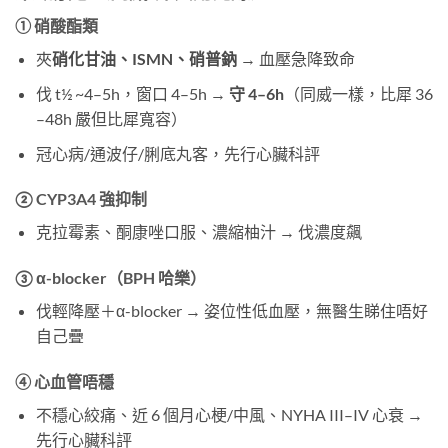
① 硝酸酯類
夾
硝化甘油、ISMN、硝普鈉
​ → 血壓急降致命
伐 t½ ~4–5h，窗口 4–5h →
守 4–6h
（同威一樣，比犀 36
–48h 嚴但比犀寬容）
冠心病/通波仔/脷底丸客，先行心臟科評
② CYP3A4 強抑制
克拉霉素、酮康唑口服、濃縮柚汁 → 伐濃度飆
③ α-blocker（BPH 哈樂）
伐輕降壓＋α-blocker → 姿位性低血壓，無醫生睇住唔好
自己疊
④ 心血管唔穩
不穩心絞痛、近 6 個月心梗/中風、NYHA III–IV 心衰 →
先行心臟科評