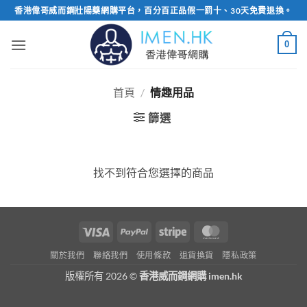
Skip
香港偉哥威而鋼壯陽藥網購平台，百分百正品假一罰十、30天免費退換。
to
content
0
首頁
/
情趣用品
篩選
找不到符合您選擇的商品
Visa
PayPal
Stripe
MasterCard
關於我們
聯絡我們
使用條款
退貨換貨
隱私政策
版權所有 2026 ©
香港威而鋼網購 imen.hk