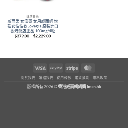
迷情春藥
威而柔 女偉哥 女用威而鋼 增
強女性性欲Lovegra 原裝進口
香港藥店正品 100mg/4粒
Price
$
379.00
–
$
2,229.00
range:
$379.00
through
$2,229.00
Visa
PayPal
Stripe
MasterCard
關於我們
聯絡我們
使用條款
退貨換貨
隱私政策
版權所有 2026 ©
香港威而鋼網購 imen.hk