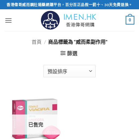
Skip
香港偉哥威而鋼壯陽藥網購平台，百分百正品假一罰十、30天免費退換。
to
content
0
首頁
/
商品標籤為 “威而柔副作用”
篩選
已售完