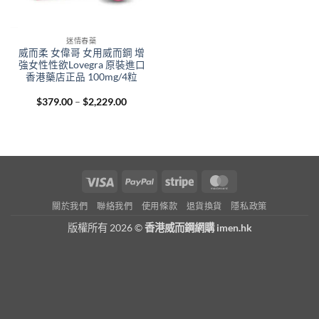
迷情春藥
威而柔 女偉哥 女用威而鋼 增
強女性性欲Lovegra 原裝進口
香港藥店正品 100mg/4粒
Price
$
379.00
–
$
2,229.00
range:
$379.00
through
$2,229.00
Visa
PayPal
Stripe
MasterCard
關於我們
聯絡我們
使用條款
退貨換貨
隱私政策
版權所有 2026 ©
香港威而鋼網購 imen.hk