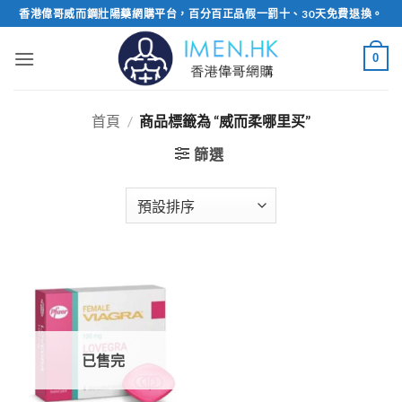
Skip
香港偉哥威而鋼壯陽藥網購平台，百分百正品假一罰十、30天免費退換。
to
content
0
首頁
/
商品標籤為 “威而柔哪里买”
篩選
已售完