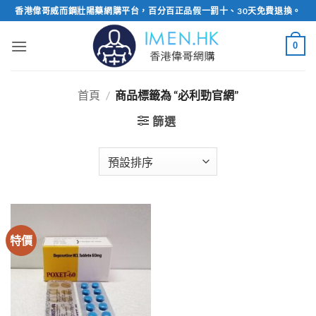
Skip
香港偉哥威而鋼壯陽藥網購平台，百分百正品假一罰十、30天免費退換。
to
content
0
首頁
/
商品標籤為 “必利勁官網”
篩選
特價