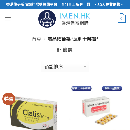
Skip
香港偉哥威而鋼壯陽藥網購平台，百分百正品假一罰十、30天免費退換。
to
content
0
首頁
/
商品標籤為 “犀利士哪買”
篩選
特價