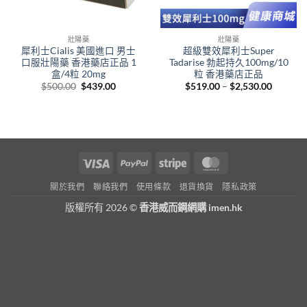
壯陽藥
壯陽藥
犀利士Cialis 美國進口 男士
超級雙效犀利士Super
口服壯陽藥 香港藥店正品 1
Tadarise 勃起持久100mg/10
盒/4粒 20mg
粒 香港藥店正品
Original
Current
Price
$
500.00
$
439.00
$
519.00
–
$
2,530.00
price
price
range:
was:
is:
$519.00
$500.00.
$439.00.
through
$2,530.
Visa
PayPal
Stripe
MasterCard
關於我們
聯絡我們
使用條款
退貨換貨
隱私政策
版權所有 2026 ©
香港威而鋼網購 imen.hk