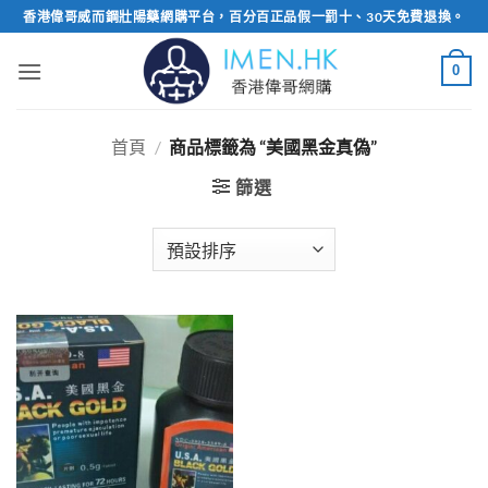
Skip
香港偉哥威而鋼壯陽藥網購平台，百分百正品假一罰十、30天免費退換。
to
content
0
首頁
/
商品標籤為 “美國黑金真偽”
篩選