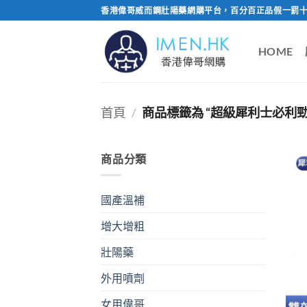
Skip
香港偉哥威而鋼壯陽藥網購平台，百分百正品假一罰十
to
content
HOME
首頁
/
商品標籤為 “超級犀利士必利勁
商品分類
國產溫補
增大增粗
壯陽藥
外用噴劑
女用偉哥