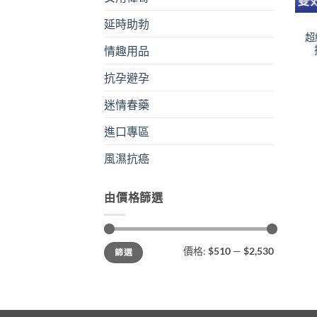
延時助勃
超
情趣用品
抗孕避孕
迷情春藥
進口專區
風濕抗癌
由價格篩選
最
最
價格:
$510
—
$2,530
篩選
低
高
價
價
格
格