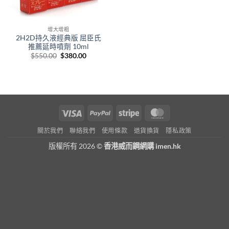
增大增粗
2H2D持久液經典版 屈臣氏
推薦延時噴劑 10ml
Original
Current
$
550.00
$
380.00
price
price
was:
is:
$550.00.
$380.00.
Visa
PayPal
Stripe
MasterCard
關於我們
聯絡我們
使用條款
退貨換貨
隱私政策
版權所有 2026 ©
香港威而鋼網購 imen.hk