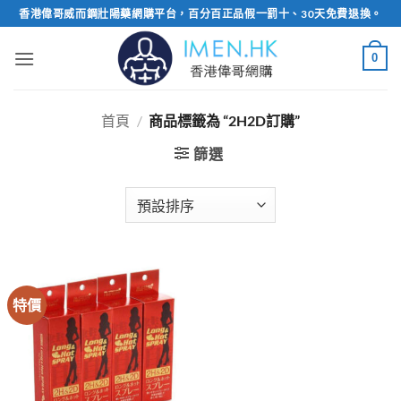
Skip
香港偉哥威而鋼壯陽藥網購平台，百分百正品假一罰十、30天免費退換。
to
content
0
首頁
/
商品標籤為 “2H2D訂購”
篩選
特價