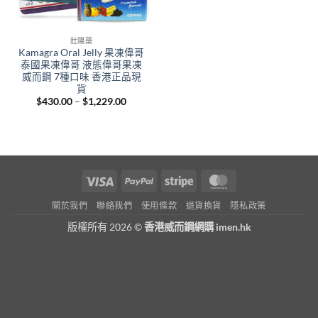
壯陽藥
Kamagra Oral Jelly 果凍偉哥
泰國果凍偉哥 液態偉哥果凍
威而鋼 7種口味 香港正品現
貨
Price
$
430.00
–
$
1,229.00
range:
$430.00
through
$1,229.00
Visa
PayPal
Stripe
MasterCard
關於我們
聯絡我們
使用條款
退貨換貨
隱私政策
版權所有 2026 ©
香港威而鋼網購 imen.hk