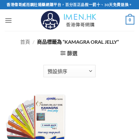
Skip
香港偉哥威而鋼壯陽藥網購平台，百分百正品假一罰十、30天免費退換。
to
content
0
首頁
/
商品標籤為 “KAMAGRA ORAL JELLY”
篩選