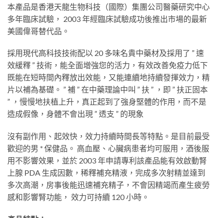
本產品是香港天龍生物科技（國際）集團公司醫藥研究中心
多年臨床試驗， 2003 年經臨床試驗成功後推出市場的最新
美國偉哥替代品。
採用現代高科技技術配以 20 多味名貴中藥材及採用了 ” 速
效緩釋 ” 技術，能全面增強您的活力，有效改善免疫力低下
既能在短時間內釋放出效能，又能連續地持續發揮效力，精
片以補為基礎。 ” 補 ” 在中藥理論中叫 ” 扶 ” ，即 ” 扶正固本
” ，慢慢地扶植上升，真正起到了強身堅體的作用，而不是
造成假像，身體不會出現 ” 透支 ” 的現象
沒有副作用、起效快，效力持續時間長等特點。是目前最受
歡迎的男 * 保健品。 高血壓、心臟病患者均可服用，酒後服
用不影響效果，並於 2003 年申請專利該產品能有效啟動腎
上腺 PDA 生成因數，稀釋補充精液，完成多次射精並達到
多次高潮，房事後能迅速補充精子，不會因精竭而產生疲勞
感和影響腎功能， 效力可持續 120 小時。