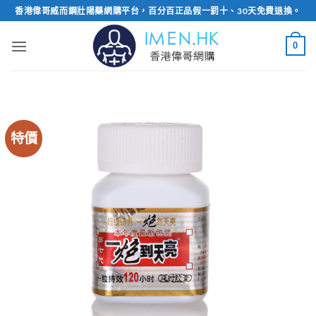
Skip
香港偉哥威而鋼壯陽藥網購平台，百分百正品假一罰十、30天免費退換。
to
content
0
特價