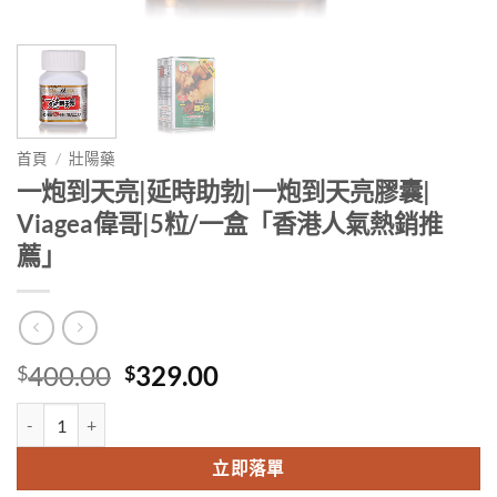
首頁
/
壯陽藥
一炮到天亮|延時助勃|一炮到天亮膠囊|
Viagea偉哥|5粒/一盒「香港人氣熱銷推
薦」
Original
Current
400.00
329.00
$
$
price
price
一炮到天亮|延時助勃|一炮到天亮膠囊| Viagea偉哥|5粒/一盒「香港
was:
is:
$400.00.
$329.00.
立即落單