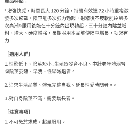
產品特點：
* 增強快感，時間長大 120 分鐘，持續有效達 72 小時重複激
發多次慾望，陰莖能多次強力勃起，射精後不疲軟能達到多
次高潮&服用後能在十分鐘內出現勃起，三十分鐘內陰莖增
粗、增大、硬度增強，長期服用本品能使陰莖增長，勃起有
力
［適用人群］
1. 性慾低下、陰莖短小 , 生殖器發育不良、中壯老年體弱腎
虛陰莖萎縮、早洩、性慾減退者。
2. 追求生活品質、體現完整自我、延長性愛時間者。
<
3 .對自身陰莖不滿，需要增長者。
［注意事項］
1. 不可急於求成，超量服用。