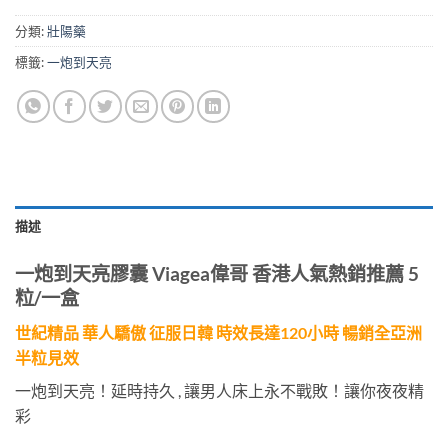
分類:
壯陽藥
標籤:
一炮到天亮
描述
一炮到天亮膠囊 Viagea偉哥 香港人氣熱銷推薦 5
粒/一盒
世紀精品 華人驕傲 征服日韓 時效長達120小時 暢銷全亞洲
半粒見效
一炮到天亮！延時持久 , 讓男人床上永不戰敗！讓你夜夜精
彩