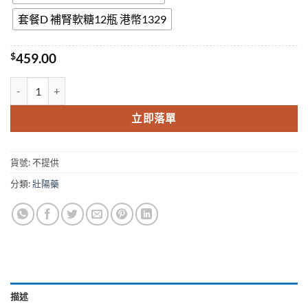
套餐D 補腎軟糖12瓶 港幣1329
$
459.00
男性保健護腎軟糖 HEMP GUMMIES 增強男性性功能 香港現貨 數量
立即落單
貨號:
不提供
分類:
壯陽藥
描述