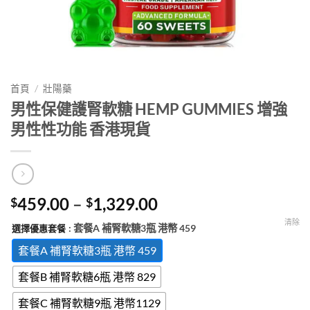
首頁
/
壯陽藥
男性保健護腎軟糖 HEMP GUMMIES 增強
男性性功能 香港現貨
Price
459.00
–
1,329.00
$
$
range:
清除
: 套餐A 補腎軟糖3瓶 港幣 459
選擇優惠套餐
$459.00
through
套餐A 補腎軟糖3瓶 港幣 459
$1,329.00
套餐B 補腎軟糖6瓶 港幣 829
套餐C 補腎軟糖9瓶 港幣1129