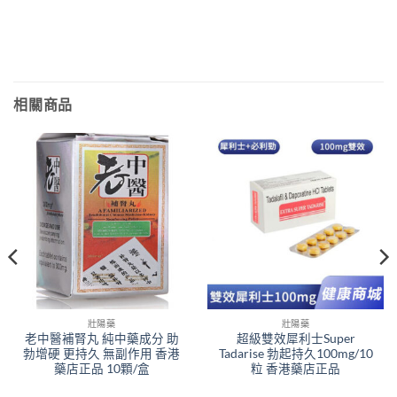
相關商品
壯陽藥
壯陽藥
老中醫補腎丸 純中藥成分 助
超級雙效犀利士Super
勃增硬 更持久 無副作用 香港
Tadarise 勃起持久100mg/10
藥店正品 10顆/盒
粒 香港藥店正品
00