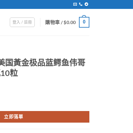
購物車 /
$
0.00
0
登入 / 註冊
 美国黃金极品蓝鳄鱼伟哥
10粒
鱼伟哥 香港藥店正品 1瓶10粒 數量
立即落單