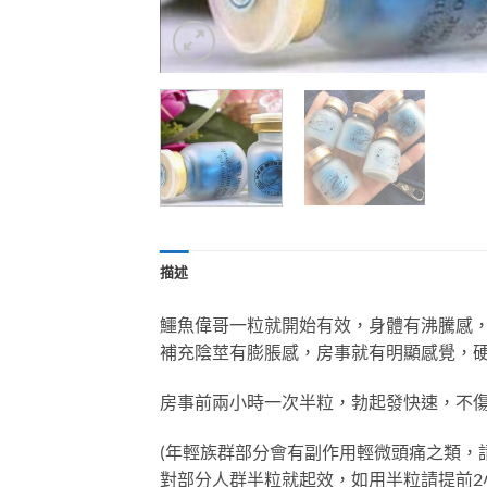
描述
鱷魚偉哥一粒就開始有效，身體有沸騰感，
補充陰莖有膨脹感，房事就有明顯感覺，
房事前兩小時一次半粒，勃起發快速，不
(年輕族群部分會有副作用輕微頭痛之類，
對部分人群半粒就起效，如用半粒請提前2