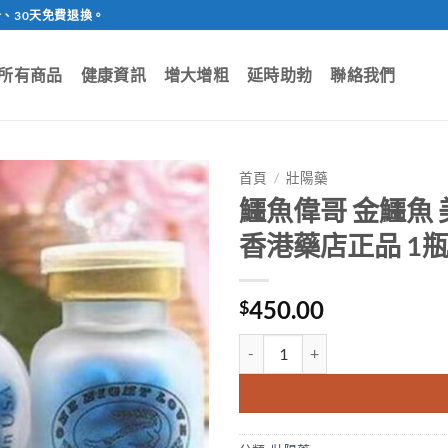
、30天免費退換。
所有商品
健康資訊
增大增粗
延時助勃
聯絡我們
首頁
/
壯陽藥
鱷魚偉哥 金鱷魚
香港藥店正品 1瓶
450.00
$
鱷魚偉哥 金鱷魚 美国黃金极品蓝鳄