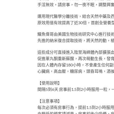
手淫無效，請房事，勿一夜不眠，調整興
運用現代醫學分離技術，結合天然中藥及
原效用值有效提高了近30倍，首創全營養
鱷魚偉哥由美國生物技術研究中心進行技
先進的納米復合提取技術，將天然的動，植
這些成分可直接進入陰莖海綿體內部擴張
促進睪丸酮重新蘇醒，再次萌動生長，發
因在人體內存留180小時，不會產生任何
心臟病，高血壓，糖尿病，頭昏耳鳴，酒
【使用說明】
間隔5到6天 房事前1.5到2小時服用一粒
【注意事項】
每次必須有房事行為，提前1.5到2小時服
血壓低的顧客請減量，房事前後少吸煙，