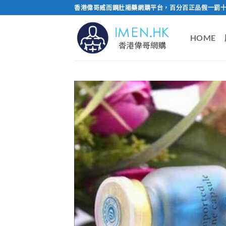
Skip
香港偉哥威而鋼壯陽藥網購平台，百分百正品假一罰十
to
content
HOME