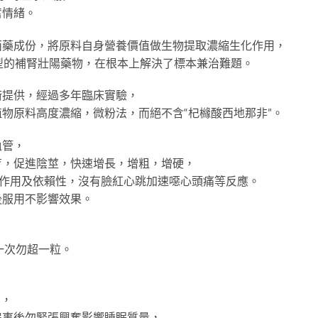
奮情緒。
西藥成份，將原料自身營養價值做生物提取濃縮生化作用，
型的補腎壯陽藥物，在根本上解決了標本兼治難題。
術提供，經過多年臨床實驗，
物原料高度濃縮，微粉法，而絕不含“杞櫞酸西地那非”。
血管，
育，促進陰莖，快速增長，增粗，增硬，
副作用及依賴性，沒有臉紅心跳加速噁心頭痛等反應。
後服用不影響效果。
，一次勿超一粒。
用，
房事後勿緊張興奮影響睡眠質量，