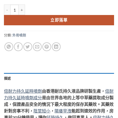
PEINEILI倍耐力男性延時持久噴劑無副作用香港藥店正品售買 數量
立即落單
分類:
外用噴劑
描述
倍耐力持久延時噴劑
由香港耐氏持久液品牌研製生產，
倍耐
力持久延時噴劑成分
是由世界各地的上等中草藥提取成分製
成，保證產品安全的情況下最大程度的保存其藥效。其藥效
針對房事不利，
陰莖短小
，
陽痿早洩
能起到速效的作用，房
事前30分鐘使用，讓你
延時持久
，做回真男人。
倍耐力持久