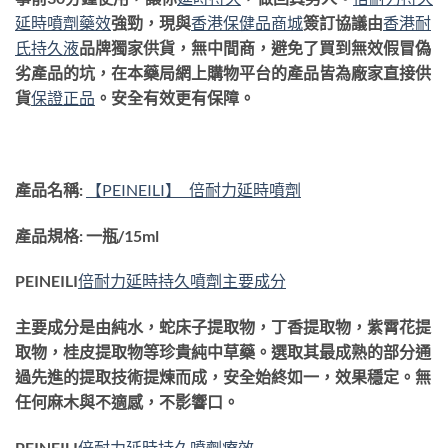
延時噴劑藥效
強勁，現與
香港保健品商城
簽訂協議由
香港耐
氏持久液
品牌獨家供貨，無中間商，避免了買到無效假冒偽
劣產品的坑，在本藥局網上購物平台的產品皆為廠家直接供
貨
保證正品
。安全有效更有保障。
產品名稱:
【PEINEILI】 倍耐力延時噴劑
產品規格: 一瓶/15ml
PEINEILI
倍耐力延時持久噴劑主要成分
主要成分是由純水，蛇床子提取物，丁香提取物，紫霄花提
取物，桂皮提取物等珍貴純中草藥。選取其最成熟的部分通
過先進的提取技術提煉而成，安全始終如一，效果穩定。無
任何麻木與不適感，不影響口。
PEINEILI
倍耐力延時持久噴劑療效