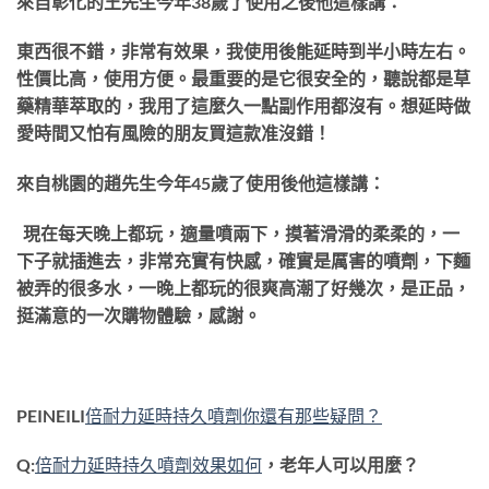
來自彰化的王先生今年38歲了使用之後他這樣講：
東西很不錯，非常有效果，我使用後能延時到半小時左右。
性價比高，使用方便。最重要的是它很安全的，聽說都是草
藥精華萃取的，我用了這麼久一點副作用都沒有。想延時做
愛時間又怕有風險的朋友買這款准沒錯！
來自桃園的趙先生今年45歲了使用後他這樣講：
現在每天晚上都玩，適量噴兩下，摸著滑滑的柔柔的，一
下子就插進去，非常充實有快感，確實是厲害的噴劑，下麵
被弄的很多水，一晚上都玩的很爽高潮了好幾次，是正品，
挺滿意的一次購物體驗，感謝。
PEINEILI
倍耐力延時持久噴劑你還有那些疑問？
Q:
倍耐力延時持久噴劑效果如何
，老年人可以用麼？