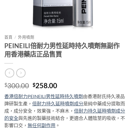
首頁
/
外用噴劑
PEINEILI倍耐力男性延時持久噴劑無副作
用香港藥店正品售買
Original
Current
300.00
258.00
$
$
price
price
香港倍耐力PEINEILI男性延時持久噴劑
由香港耐氏持久液品
was:
is:
牌研製生產，
倍耐力持久延時噴劑成分
是純中藥成分提取而
$300.00.
$258.00.
成，成分安全，效果強，不麻木，
倍耐力持久延時噴劑成分
的安全
與先進的製藥技術結合，更適合人體陰莖的吸收，不
影響口交，
無任何副作用
。