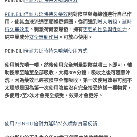
PEINEILI倍耐力延時持久藥效
能對陰莖與海綿體進行自己作
用，使其血液流通更順暢更迴圈，從而達到
增大增粗
，
延時
持久等效果
。刺激荷爾蒙爆發，擁有
更強的性欲與性能力
。
純中藥成分
安全無副作用
。可放心使用。
PEINEILI
倍耐力延時持久噴劑使用方式
使用前先噴一噴，然後使用完全劑量對陰莖噴三下即可，輔
助按摩至陰莖全部吸收，大概305分鐘，吸收之後可隨意沖
洗，因為藥效已經被陰莖全部吸收。第一次使用效果可能不
太理想是因為第一次使用陰莖沒有完全接受這樣一種物質，
多使用2至3次才會完全接受，效果才會更好。
使用PEINEILI倍耐力延時持久噴劑真實反饋