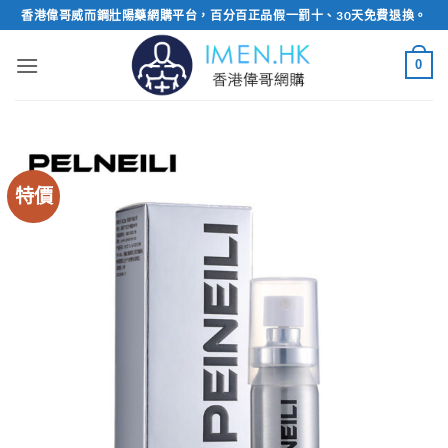
Skip
香港偉哥威而鋼壯陽藥網購平台，百分百正品假一罰十、30天免費退換。
to
content
0
特價