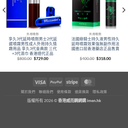
外用噴劑
外用噴劑
享久3代延時噴劑男士2代延
法國綠騎士持久液男性持久
遲噴霧男性成人外用持久情
延時噴霧效果強無副作用法
趣用品 享久3代金典款 三代
國進口屈香港藥店正品售賣
+3代濕巾 香港總代正品
Original
Current
Original
Current
$
800.00
$
729.00
$
400.00
$
318.00
price
price
price
price
was:
is:
was:
is:
.
$800.00.
$729.00.
$400.00.
$318.00.
Visa
PayPal
Stripe
MasterCard
關於我們
聯絡我們
使用條款
退貨換貨
隱私政策
版權所有 2026 ©
香港威而鋼網購 imen.hk