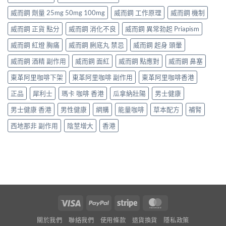
威而鋼 劑量 25mg 50mg 100mg
威而鋼 工作原理
威而鋼 機制
威而鋼 正貨 點分
威而鋼 消化不良
威而鋼 異常勃起 Priapism
威而鋼 紅燈 胸痛
威而鋼 脷底丸 禁忌
威而鋼 起身 頭暈
威而鋼 酒精 副作用
威而鋼 面紅
威而鋼 點應對
威而鋼 鼻塞
東革阿里咖啡下架
東革阿里咖啡 副作用
東革阿里咖啡香港
正品
犀利士
瑪卡 咖啡 香港
瓜拿納壯陽
男士健康
男士健康 香港
男性健康
網購
能量咖啡
草本配方
補腎
西地那非 副作用
陰莖增大
香港
Visa
PayPal
Stripe
MasterCard
關於我們
聯絡我們
使用條款
退貨換貨
隱私政策