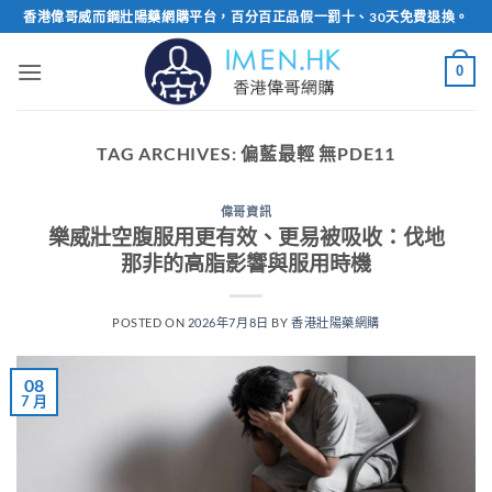
Skip
香港偉哥威而鋼壯陽藥網購平台，百分百正品假一罰十、30天免費退換。
to
content
0
TAG ARCHIVES:
偏藍最輕 無PDE11
偉哥資訊
樂威壯空腹服用更有效、更易被吸收：伐地
那非的高脂影響與服用時機
POSTED ON
2026年7月8日
BY
香港壯陽藥網購
08
7 月