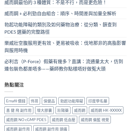
威而鋼最怕的 3 種體質：不是不行，而是更危險！
威而鋼 + 必利勁自由組合：順序、時間差與加量全解析
勃起功能障礙的類別及如何藥物治療：從分類、篩查到
PDE5 選藥的完整路徑
樂威壯空腹服用更有效、更易被吸收：伐地那非的高脂影響
與服用時機
必利吉（P-Force）假藥有幾多？直講：流通量太大，仿到
連包裝色都差唔多——藥師教你點樣唔好做冤大頭
熱點關注
Ernafil 價錢
伟哥
保健品
勃起功能障礙
印度學名藥
喜 健 飛 副作用
增大膠囊
壯陽藥
威而鋼
威而鋼 HK-XXXXX
威而鋼 NO cGMP PDE5
威而鋼 低血壓
威而鋼 偏藍 視覺
威而鋼 副作用
威而鋼 副作用 頭痛