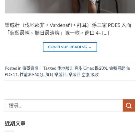
樂威壯（伐地那非，Vardenafil，拜耳）係三家 PDE5 入面
「偏藍最輕、聽日最清爽」嘅一款，窗口 4– […]
CONTINUE READING
→
Posted in
偉哥資訊
|
Tagged
伐地那非 高脂 Cmax 跌20%
,
偏藍最輕 無
PDE11
,
性前30-60分
,
拜耳 樂威壯
,
樂威壯 空腹 吸收
近期文章