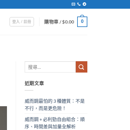
購物車 /
$
0.00
0
登入 / 註冊
近期文章
威而鋼最怕的 3 種體質：不是
不行，而是更危險！
威而鋼 + 必利勁自由組合：順
序、時間差與加量全解析