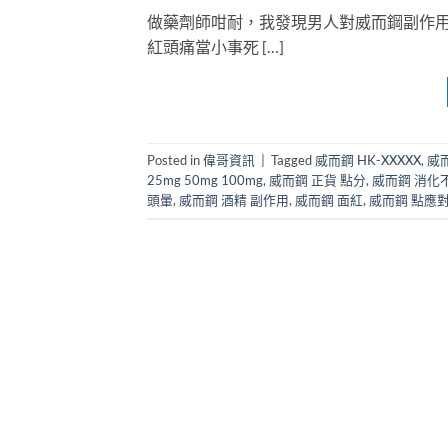
做藥劑師咁耐，我發現男人對威而鋼副作
紅頭痛當小事死 […]
Posted in
偉哥資訊
|
Tagged
威而鋼 HK-XXXXX
,
威
25mg 50mg 100mg
,
威而鋼 正貨 點分
,
威而鋼 消化
頭暈
,
威而鋼 酒精 副作用
,
威而鋼 面紅
,
威而鋼 點應