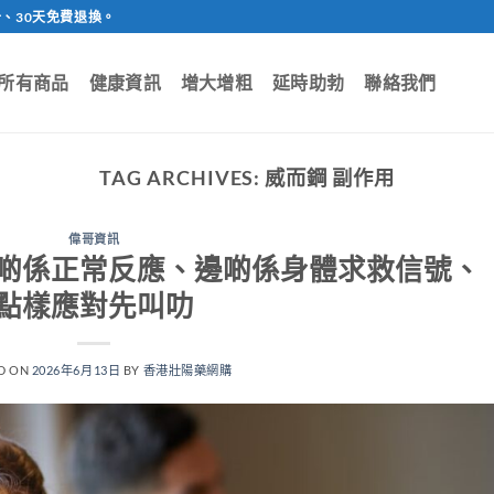
、30天免費退換。
所有商品
健康資訊
增大增粗
延時助勃
聯絡我們
TAG ARCHIVES:
威而鋼 副作用
偉哥資訊
啲係正常反應、邊啲係身體求救信號、
點樣應對先叫叻
D ON
2026年6月13日
BY
香港壯陽藥網購