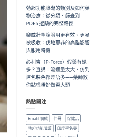
勃起功能障礙的類別及如何藥
物治療：從分類、篩查到
PDE5 選藥的完整路徑
樂威壯空腹服用更有效、更易
被吸收：伐地那非的高脂影響
與服用時機
必利吉（P-Force）假藥有幾
多？直講：流通量太大，仿到
連包裝色都差唔多——藥師教
你點樣唔好做冤大頭
熱點關注
Ernafil 價錢
伟哥
保健品
勃起功能障礙
印度學名藥