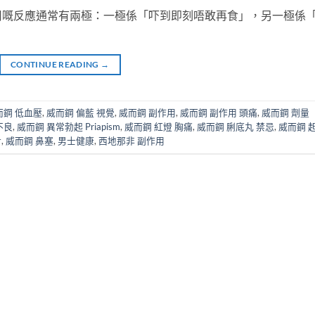
用嘅反應通常有兩極：一極係「吓到即刻唔敢再食」，另一極係
CONTINUE READING
→
而鋼 低血壓
,
威而鋼 偏藍 視覺
,
威而鋼 副作用
,
威而鋼 副作用 頭痛
,
威而鋼 劑量
不良
,
威而鋼 異常勃起 Priapism
,
威而鋼 紅燈 胸痛
,
威而鋼 脷底丸 禁忌
,
威而鋼 
對
,
威而鋼 鼻塞
,
男士健康
,
西地那非 副作用