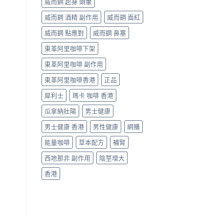
威而鋼 起身 頭暈
威而鋼 酒精 副作用
威而鋼 面紅
威而鋼 點應對
威而鋼 鼻塞
東革阿里咖啡下架
東革阿里咖啡 副作用
東革阿里咖啡香港
正品
犀利士
瑪卡 咖啡 香港
瓜拿納壯陽
男士健康
男士健康 香港
男性健康
網購
能量咖啡
草本配方
補腎
西地那非 副作用
陰莖增大
香港