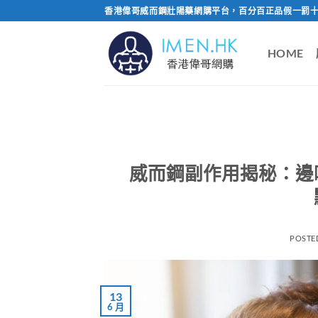
Skip
香港偉哥威而鋼壯陽藥網購平台，百分百正品假一罰十
to
content
HOME
威而鋼副作用揭秘：邊
POSTE
13
6 月