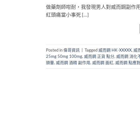
做藥劑師咁耐，我發現男人對威而鋼副作
紅頭痛當小事死 […]
Posted in
偉哥資訊
|
Tagged
威而鋼 HK-XXXXX
,
威
25mg 50mg 100mg
,
威而鋼 正貨 點分
,
威而鋼 消化
頭暈
,
威而鋼 酒精 副作用
,
威而鋼 面紅
,
威而鋼 點應