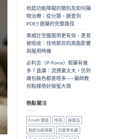
勃起功能障礙的類別及如何藥
物治療：從分類、篩查到
PDE5 選藥的完整路徑
樂威壯空腹服用更有效、更易
被吸收：伐地那非的高脂影響
與服用時機
必利吉（P-Force）假藥有幾
多？直講：流通量太大，仿到
連包裝色都差唔多——藥師教
你點樣唔好做冤大頭
熱點關注
Ernafil 價錢
伟哥
保健品
勃起功能障礙
印度學名藥