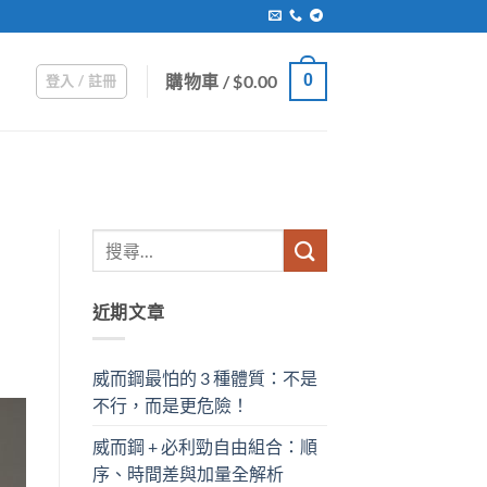
購物車 /
$
0.00
0
登入 / 註冊
近期文章
威而鋼最怕的 3 種體質：不是
不行，而是更危險！
威而鋼 + 必利勁自由組合：順
序、時間差與加量全解析