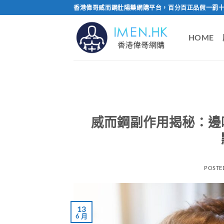
Skip
香港偉哥威而鋼壯陽藥網購平台，百分百正品假一罰十
to
content
HOME
威而鋼副作用揭秘：邊
POSTE
13
6 月