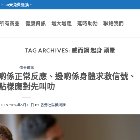
、30天免費退換。
所有商品
健康資訊
增大增粗
延時助勃
聯絡我們
TAG ARCHIVES:
威而鋼 起身 頭暈
偉哥資訊
啲係正常反應、邊啲係身體求救信號、
點樣應對先叫叻
D ON
2026年6月13日
BY
香港壯陽藥網購