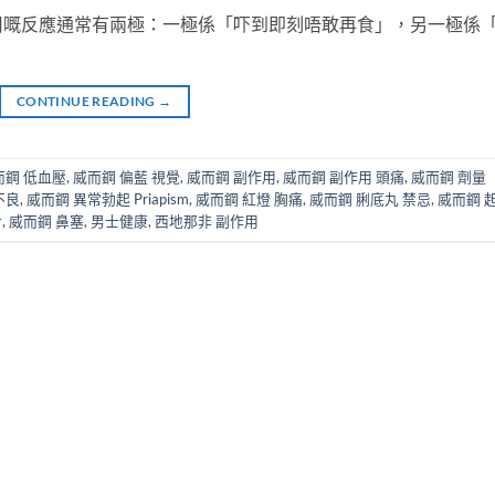
用嘅反應通常有兩極：一極係「吓到即刻唔敢再食」，另一極係
CONTINUE READING
→
而鋼 低血壓
,
威而鋼 偏藍 視覺
,
威而鋼 副作用
,
威而鋼 副作用 頭痛
,
威而鋼 劑量
不良
,
威而鋼 異常勃起 Priapism
,
威而鋼 紅燈 胸痛
,
威而鋼 脷底丸 禁忌
,
威而鋼 
對
,
威而鋼 鼻塞
,
男士健康
,
西地那非 副作用